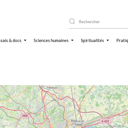
sais & docs
Sciences humaines
Spiritualités
Prati