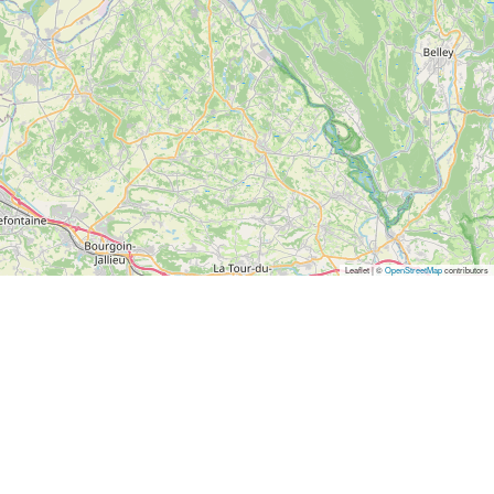
Leaflet | ©
OpenStreetMap
contributors