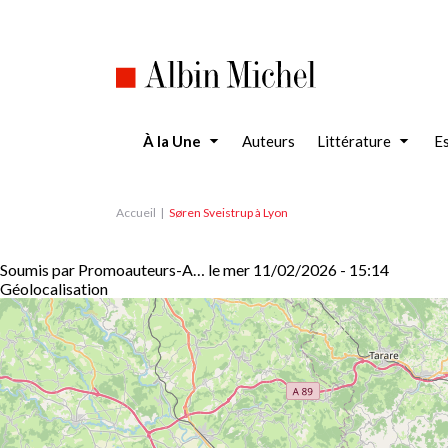
Aller
au
contenu
principal
À la Une
Auteurs
Littérature
Es
Accueil
Søren Sveistrup à Lyon
Soumis par
Promoauteurs-A…
le
mer 11/02/2026 - 15:14
Géolocalisation