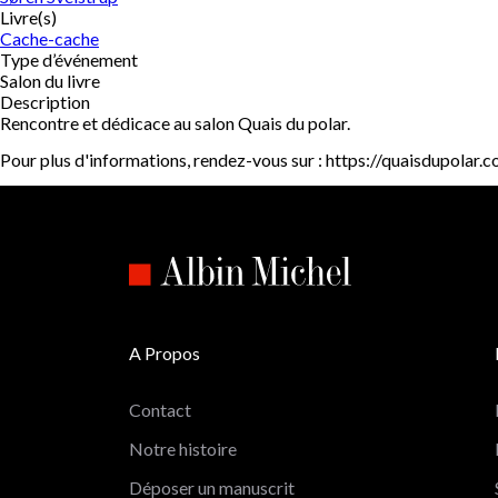
Livre(s)
Cache-cache
Type d’événement
Salon du livre
Description
Rencontre et dédicace au salon Quais du polar.
Pour plus d'informations, rendez-vous sur : https://quaisdupolar.
A Propos
Contact
Notre histoire
Déposer un manuscrit