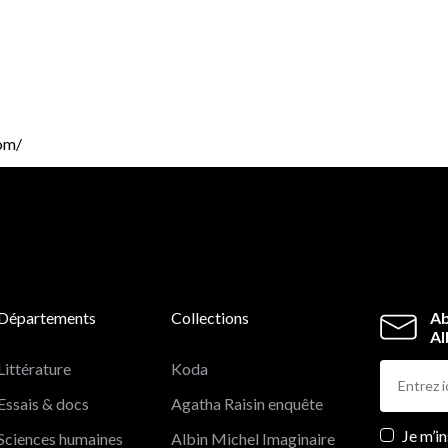
com/
Départements
Collections
Ab
Al
Littérature
Koda
Essais & docs
Agatha Raisin enquête
Newslett
Je m’i
Sciences humaines
Albin Michel Imaginaire