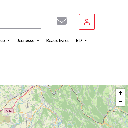
que
Jeunesse
Beaux livres
BD
+
−