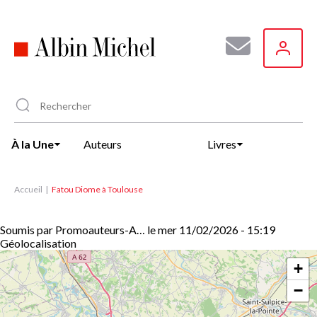
Aller
au
contenu
principal
À la Une
Auteurs
Livres
Accueil
Fatou Diome à Toulouse
Soumis par
Promoauteurs-A…
le
mer 11/02/2026 - 15:19
Géolocalisation
+
−