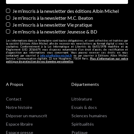
Newsletters
Je m’inscris à la newsletter des éditions Albin Michel
Je m'inscris à la newsletter M.C. Beaton
Je m’inscris à la newsletter Vie pratique
Je m’inscris à la newsletter Jeunesse & BD
Les informations dans ce formulaire sont toutes obligatoires, et sont collectées et traitées par
la société Editions Albin Michel, afin de recevoir nos newsletters au format digital si vous le
souhaitez. Conformément à la Loi Informatique et Libertés du 06/01/1978 modifiée et au
Règlement (UE) 2016/679, vous disposez notamment d'un droit d'accès, de rectification et
d’opposition aux informations vous concernant. Vous pouvez exercer ces droits en nous
contactant par courriel à
info-site@albin-michel.fr
ou par courrier à Editions Albin Michel,
Service Communication digitale, 22 rue Huyghens, 75014 Paris.
Plus d’information sur notre
politique de protection de vos données personnelles
.
A Propos
Départements
Contact
Littérature
Notre histoire
Essais & docs
Déposer un manuscrit
Sciences humaines
Espace libraire
Spiritualités
Espace presse
Pratique