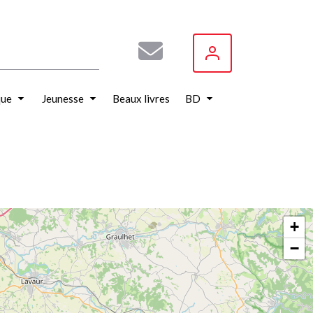
que
Jeunesse
Beaux livres
BD
+
−