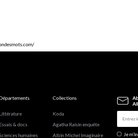
thondesmots.com/
Départements
Collections
Ab
Al
Littérature
Koda
Essais & docs
Agatha Raisin enquête
Newslett
Je m’i
Sciences humaines
Albin Michel Imaginaire