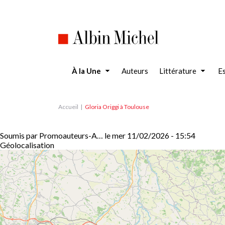
Aller
au
contenu
principal
À la Une
Auteurs
Littérature
Es
Accueil
Gloria Origgi à Toulouse
Soumis par
Promoauteurs-A…
le
mer 11/02/2026 - 15:54
Géolocalisation