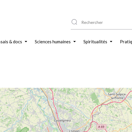
sais & docs
Sciences humaines
Spiritualités
Prati