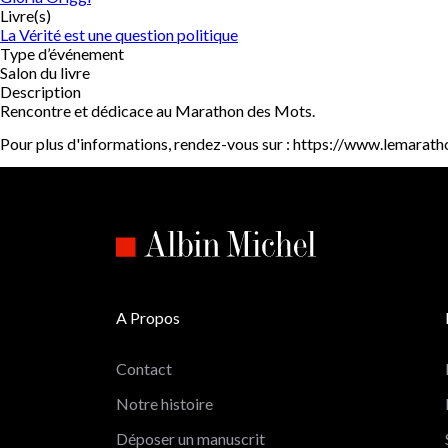
Livre(s)
La Vérité est une question politique
Type d’événement
Salon du livre
Description
Rencontre et dédicace au Marathon des Mots.
Pour plus d'informations, rendez-vous sur : https://www.lemara
A Propos
Contact
Notre histoire
Déposer un manuscrit