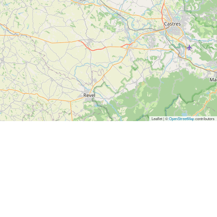
Leaflet | ©
OpenStreetMap
contributors