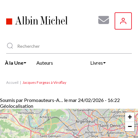
Aller
au
contenu
principal
À la Une
Auteurs
Livres
Accueil
Jacques Forgeas à Viroflay
Soumis par
Promoauteurs-A…
le
mar 24/02/2026 - 16:22
Géolocalisation
+
−