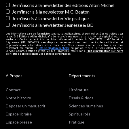
Newsletters
Je m’inscris à la newsletter des éditions Albin Michel
Je m'inscris à la newsletter M.C. Beaton
Je m’inscris à la newsletter Vie pratique
Je m’inscris à la newsletter Jeunesse & BD
Les informations dans ce formulaire sont toutes obligatoires, et sont collectées et traitées par
la société Editions Albin Michel, afin de recevoir nos newsletters au format digital si vous le
souhaitez. Conformément à la Loi Informatique et Libertés du 06/01/1978 modifiée et au
Règlement (UE) 2016/679, vous disposez notamment d'un droit d'accès, de rectification et
d’opposition aux informations vous concernant. Vous pouvez exercer ces droits en nous
contactant par courriel à
info-site@albin-michel.fr
ou par courrier à Editions Albin Michel,
Service Communication digitale, 22 rue Huyghens, 75014 Paris.
Plus d’information sur notre
politique de protection de vos données personnelles
.
A Propos
Départements
Contact
Littérature
Notre histoire
Essais & docs
Déposer un manuscrit
Sciences humaines
Espace libraire
Spiritualités
Espace presse
Pratique