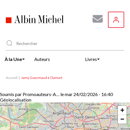
Aller
au
contenu
principal
À la Une
Auteurs
Livres
Accueil
Jamy Gourmaud à Clamart
Soumis par
Promoauteurs-A…
le
mar 24/02/2026 - 16:40
Géolocalisation
+
−