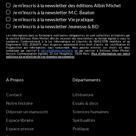
Newsletters
Je m’inscris à la newsletter des éditions Albin Michel
Je m'inscris à la newsletter M.C. Beaton
Je m’inscris à la newsletter Vie pratique
Je m’inscris à la newsletter Jeunesse & BD
Les informations dans ce formulaire sont toutes obligatoires, et sont collectées et traitées par
la société Editions Albin Michel, afin de recevoir nos newsletters au format digital si vous le
souhaitez. Conformément à la Loi Informatique et Libertés du 06/01/1978 modifiée et au
Règlement (UE) 2016/679, vous disposez notamment d'un droit d'accès, de rectification et
d’opposition aux informations vous concernant. Vous pouvez exercer ces droits en nous
contactant par courriel à
info-site@albin-michel.fr
ou par courrier à Editions Albin Michel,
Service Communication digitale, 22 rue Huyghens, 75014 Paris.
Plus d’information sur notre
politique de protection de vos données personnelles
.
A Propos
Départements
Contact
Littérature
Notre histoire
Essais & docs
Déposer un manuscrit
Sciences humaines
Espace libraire
Spiritualités
Espace presse
Pratique