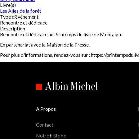
Livre(s)
Les Ailes de la forêt
Type d’événement
Rencontre et dédicace
Description
Rencontre et dédicace au Printemps du livre de Montaigu.
En partenariat avec la Maison de la Presse.
Pour plus d'informations, rendez-vous sur : https://printempsduli
A Propos
Contact
Notre histoire