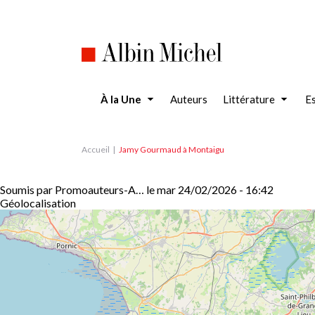
Aller
au
contenu
principal
À la Une
Auteurs
Littérature
Es
Accueil
Jamy Gourmaud à Montaigu
Soumis par
Promoauteurs-A…
le
mar 24/02/2026 - 16:42
Géolocalisation