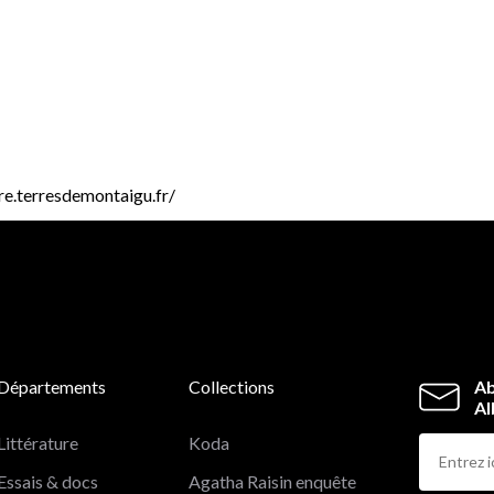
vre.terresdemontaigu.fr/
Départements
Collections
Ab
Al
Littérature
Koda
Essais & docs
Agatha Raisin enquête