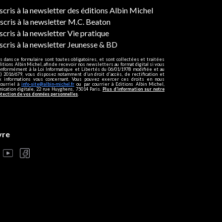
ers
nscris à la newsletter des éditions Albin Michel
nscris à la newsletter M.C. Beaton
scris à la newsletter Vie pratique
nscris à la newsletter Jeunesse & BD
s dans ce formulaire sont toutes obligatoires, et sont collectées et traitées
ditions Albin Michel, afin de recevoir nos newsletters au format digital si vous
onformément à la Loi Informatique et Libertés du 06/01/1978 modifiée et au
 2016/679, vous disposez notamment d'un droit d'accès, de rectification et
ux informations vous concernant. Vous pouvez exercer ces droits en nous
courriel à
info-site@albin-michel.fr
ou par courrier à Editions Albin Michel,
cation digitale, 22 rue Huyghens, 75014 Paris.
Plus d’information sur notre
otection de vos données personnelles
.
vre
s réglementations. Personnalisez vos préférences pour contrôler