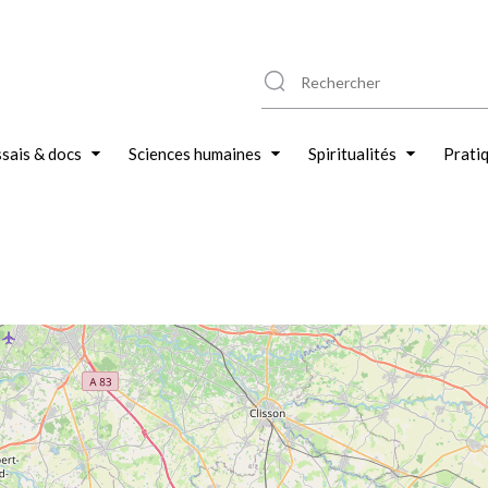
sais & docs
Sciences humaines
Spiritualités
Prati