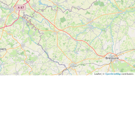
Leaflet | ©
OpenStreetMap
contributors