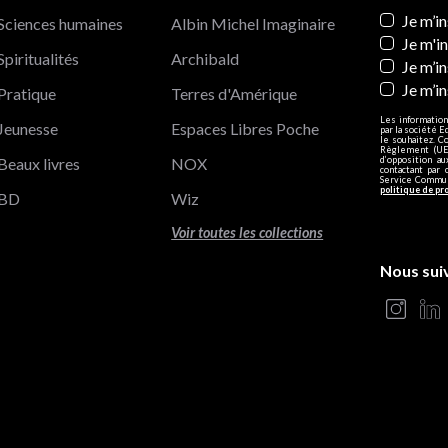
Newslett
Je m’i
Sciences humaines
Albin Michel Imaginaire
Je m'i
Spiritualités
Archibald
Je m’in
Je m’i
Pratique
Terres d'Amérique
Les information
Jeunesse
Espaces Libres Poche
par la société E
le souhaitez. C
Règlement (UE)
Beaux livres
NOX
d’opposition a
contactant par 
Service Communi
politique de pr
BD
Wiz
Voir toutes les collections
Nous sui
s Options
ètres de confidentialité, en garantissant la conformité avec le