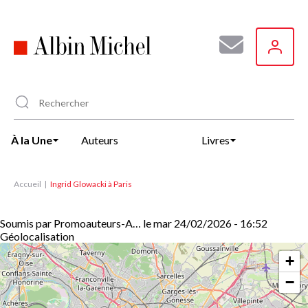
Aller
au
contenu
principal
À la Une
Auteurs
Livres
Accueil
Ingrid Glowacki à Paris
Soumis par
Promoauteurs-A…
le
mar 24/02/2026 - 16:52
Géolocalisation
+
−