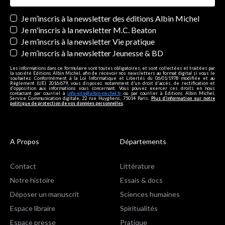
Newsletters
Je m’inscris à la newsletter des éditions Albin Michel
Je m'inscris à la newsletter M.C. Beaton
Je m’inscris à la newsletter Vie pratique
Je m’inscris à la newsletter Jeunesse & BD
Les informations dans ce formulaire sont toutes obligatoires, et sont collectées et traitées par
la société Editions Albin Michel, afin de recevoir nos newsletters au format digital si vous le
souhaitez. Conformément à la Loi Informatique et Libertés du 06/01/1978 modifiée et au
Règlement (UE) 2016/679, vous disposez notamment d'un droit d'accès, de rectification et
d’opposition aux informations vous concernant. Vous pouvez exercer ces droits en nous
contactant par courriel à
info-site@albin-michel.fr
ou par courrier à Editions Albin Michel,
Service Communication digitale, 22 rue Huyghens, 75014 Paris.
Plus d’information sur notre
politique de protection de vos données personnelles
.
A Propos
Départements
Contact
Littérature
Notre histoire
Essais & docs
Déposer un manuscrit
Sciences humaines
Espace libraire
Spiritualités
Espace presse
Pratique