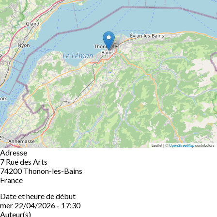
Leaflet | ©
OpenStreetMap
contributors
Adresse
7 Rue des Arts
74200
Thonon-les-Bains
France
Date et heure de début
mer 22/04/2026 - 17:30
Auteur(s)