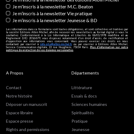
Je m'inscris à la newsletter M.C. Beaton
Je m’inscris à la newsletter Vie pratique
Je m’inscris à la newsletter Jeunesse & BD
Les informations dans ce formulaire sont toutes obligatoires, et sont collectées et traitées par
la société Editions Albin Michel, afin de recevoir nos newsletters au format digital si vous le
souhaitez. Conformément à la Loi Informatique et Libertés du 06/01/1978 modifiée et au
Règlement (UE) 2016/679, vous disposez notamment d'un droit d'accès, de rectification et
d’opposition aux informations vous concernant. Vous pouvez exercer ces droits en nous
contactant par courriel à
info-site@albin-michel.fr
ou par courrier à Editions Albin Michel,
Service Communication digitale, 22 rue Huyghens, 75014 Paris.
Plus d’information sur notre
politique de protection de vos données personnelles
.
A Propos
Départements
Contact
Littérature
Notre histoire
Essais & docs
Déposer un manuscrit
Sciences humaines
Espace libraire
Spiritualités
Espace presse
Pratique
Rights and permissions
Jeunesse