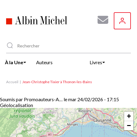
Aller
au
contenu
principal
À la Une
Auteurs
Livres
Accueil
Jean-Christophe Tixier à Thonon-les-Bains
Soumis par
Promoauteurs-A…
le
mar 24/02/2026 - 17:15
Géolocalisation
+
−