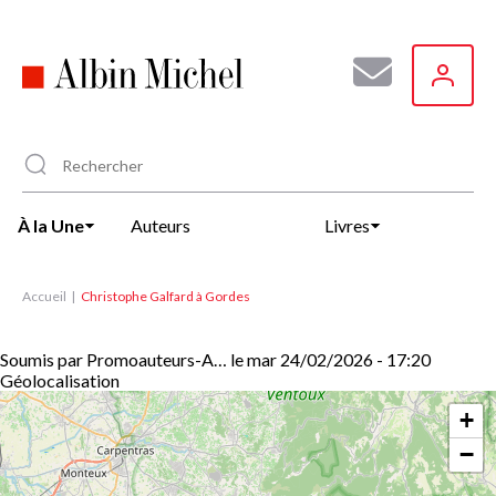
Aller
au
contenu
principal
À la Une
Auteurs
Livres
Accueil
Christophe Galfard à Gordes
Soumis par
Promoauteurs-A…
le
mar 24/02/2026 - 17:20
Géolocalisation
+
−