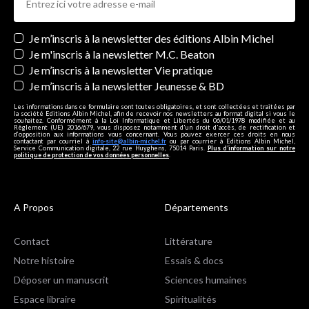
Newsletters
Je m’inscris à la newsletter des éditions Albin Michel
Je m'inscris à la newsletter M.C. Beaton
Je m’inscris à la newsletter Vie pratique
Je m’inscris à la newsletter Jeunesse & BD
Les informations dans ce formulaire sont toutes obligatoires, et sont collectées et traitées par
la société Editions Albin Michel, afin de recevoir nos newsletters au format digital si vous le
souhaitez. Conformément à la Loi Informatique et Libertés du 06/01/1978 modifiée et au
Règlement (UE) 2016/679, vous disposez notamment d'un droit d'accès, de rectification et
d’opposition aux informations vous concernant. Vous pouvez exercer ces droits en nous
contactant par courriel à
info-site@albin-michel.fr
ou par courrier à Editions Albin Michel,
Service Communication digitale, 22 rue Huyghens, 75014 Paris.
Plus d’information sur notre
politique de protection de vos données personnelles
.
A Propos
Départements
Contact
Littérature
Notre histoire
Essais & docs
Déposer un manuscrit
Sciences humaines
Espace libraire
Spiritualités