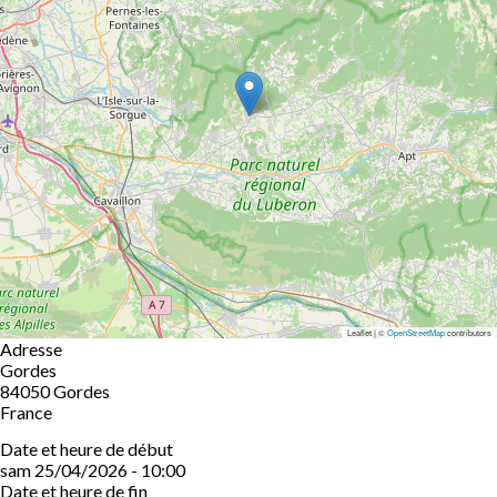
Leaflet | ©
OpenStreetMap
contributors
Adresse
Gordes
84050
Gordes
France
Date et heure de début
sam 25/04/2026 - 10:00
Date et heure de fin