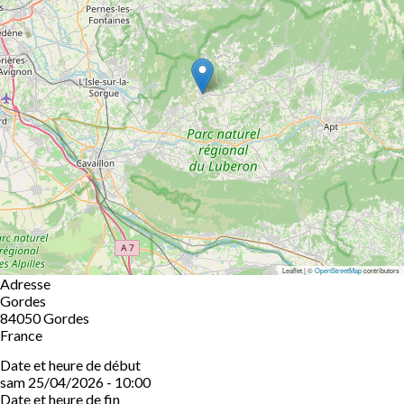
Leaflet | ©
OpenStreetMap
contributors
Adresse
Gordes
84050
Gordes
France
Date et heure de début
sam 25/04/2026 - 10:00
Date et heure de fin