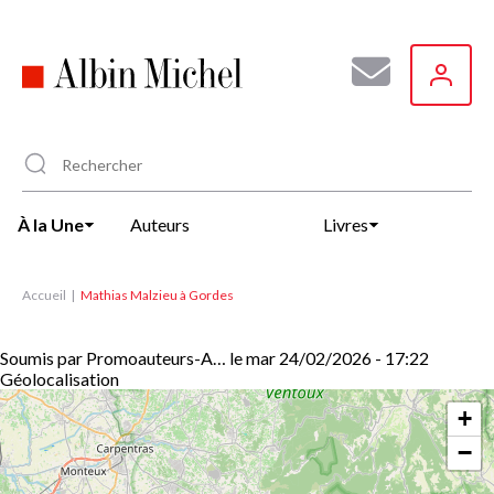
Aller
au
contenu
principal
À la Une
Auteurs
Livres
Accueil
Mathias Malzieu à Gordes
Soumis par
Promoauteurs-A…
le
mar 24/02/2026 - 17:22
Géolocalisation
+
−