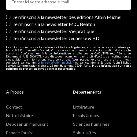
Newsletters
Je m’inscris à la newsletter des éditions Albin Michel
Je m'inscris à la newsletter M.C. Beaton
Je m’inscris à la newsletter Vie pratique
Je m’inscris à la newsletter Jeunesse & BD
Les informations dans ce formulaire sont toutes obligatoires, et sont collectées et traitées par
la société Editions Albin Michel, afin de recevoir nos newsletters au format digital si vous le
souhaitez. Conformément à la Loi Informatique et Libertés du 06/01/1978 modifiée et au
Règlement (UE) 2016/679, vous disposez notamment d'un droit d'accès, de rectification et
d’opposition aux informations vous concernant. Vous pouvez exercer ces droits en nous
contactant par courriel à
info-site@albin-michel.fr
ou par courrier à Editions Albin Michel,
Service Communication digitale, 22 rue Huyghens, 75014 Paris.
Plus d’information sur notre
politique de protection de vos données personnelles
.
A Propos
Départements
Contact
Littérature
Notre histoire
Essais & docs
Déposer un manuscrit
Sciences humaines
Espace libraire
Spiritualités