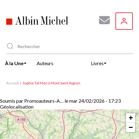
Aller
au
contenu
principal
À la Une
Auteurs
Livres
Accueil
Sophie Tal Men à Mont Saint Aignan
Soumis par
Promoauteurs-A…
le
mar 24/02/2026 - 17:23
Géolocalisation
+
−