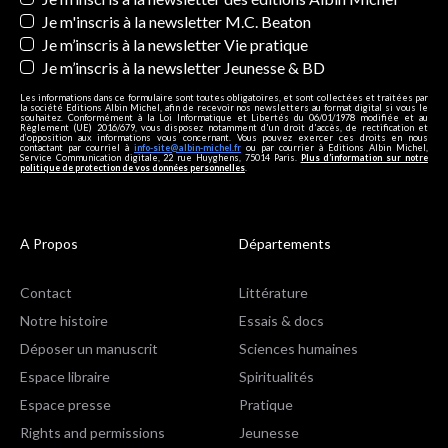
Je m'inscris à la newsletter M.C. Beaton
Je m’inscris à la newsletter Vie pratique
Je m’inscris à la newsletter Jeunesse & BD
Les informations dans ce formulaire sont toutes obligatoires, et sont collectées et traitées par
la société Editions Albin Michel, afin de recevoir nos newsletters au format digital si vous le
souhaitez. Conformément à la Loi Informatique et Libertés du 06/01/1978 modifiée et au
Règlement (UE) 2016/679, vous disposez notamment d'un droit d'accès, de rectification et
d’opposition aux informations vous concernant. Vous pouvez exercer ces droits en nous
contactant par courriel à
info-site@albin-michel.fr
ou par courrier à Editions Albin Michel,
Service Communication digitale, 22 rue Huyghens, 75014 Paris.
Plus d’information sur notre
politique de protection de vos données personnelles
.
A Propos
Départements
Contact
Littérature
Notre histoire
Essais & docs
Déposer un manuscrit
Sciences humaines
Espace libraire
Spiritualités
Espace presse
Pratique
Rights and permissions
Jeunesse