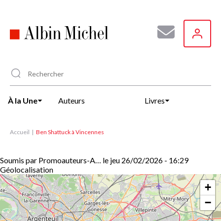
Aller
au
contenu
principal
À la Une
Auteurs
Livres
Accueil
Ben Shattuck à Vincennes
Soumis par
Promoauteurs-A…
le
jeu 26/02/2026 - 16:29
Géolocalisation
+
−