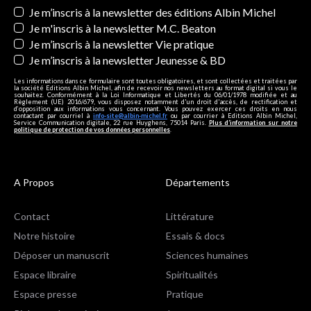
Newsletters
Je m’inscris à la newsletter des éditions Albin Michel
Je m'inscris à la newsletter M.C. Beaton
Je m’inscris à la newsletter Vie pratique
Je m’inscris à la newsletter Jeunesse & BD
Les informations dans ce formulaire sont toutes obligatoires, et sont collectées et traitées par
la société Editions Albin Michel, afin de recevoir nos newsletters au format digital si vous le
souhaitez. Conformément à la Loi Informatique et Libertés du 06/01/1978 modifiée et au
Règlement (UE) 2016/679, vous disposez notamment d'un droit d'accès, de rectification et
d’opposition aux informations vous concernant. Vous pouvez exercer ces droits en nous
contactant par courriel à
info-site@albin-michel.fr
ou par courrier à Editions Albin Michel,
Service Communication digitale, 22 rue Huyghens, 75014 Paris.
Plus d’information sur notre
politique de protection de vos données personnelles
.
A Propos
Départements
Contact
Littérature
Notre histoire
Essais & docs
Déposer un manuscrit
Sciences humaines
Espace libraire
Spiritualités
Espace presse
Pratique