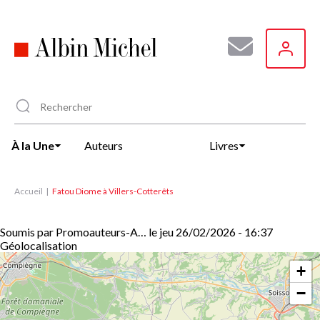
Aller
au
contenu
principal
À la Une
Auteurs
Livres
Accueil
Fatou Diome à Villers-Cotterêts
Soumis par
Promoauteurs-A…
le
jeu 26/02/2026 - 16:37
Géolocalisation
+
−