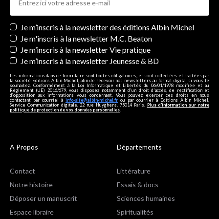
Newsletters
Je m’inscris à la newsletter des éditions Albin Michel
Je m'inscris à la newsletter M.C. Beaton
Je m’inscris à la newsletter Vie pratique
Je m’inscris à la newsletter Jeunesse & BD
Les informations dans ce formulaire sont toutes obligatoires, et sont collectées et traitées par
la société Editions Albin Michel, afin de recevoir nos newsletters au format digital si vous le
souhaitez. Conformément à la Loi Informatique et Libertés du 06/01/1978 modifiée et au
Règlement (UE) 2016/679, vous disposez notamment d'un droit d'accès, de rectification et
d’opposition aux informations vous concernant. Vous pouvez exercer ces droits en nous
contactant par courriel à
info-site@albin-michel.fr
ou par courrier à Editions Albin Michel,
Service Communication digitale, 22 rue Huyghens, 75014 Paris.
Plus d’information sur notre
politique de protection de vos données personnelles
.
A Propos
Départements
Contact
Littérature
Notre histoire
Essais & docs
Déposer un manuscrit
Sciences humaines
Espace libraire
Spiritualités