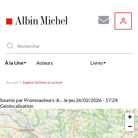
Aller
au
contenu
principal
À la Une
Auteurs
Livres
Accueil
Sophie Tal Men à Lorient
Soumis par
Promoauteurs-A…
le
jeu 26/02/2026 - 17:24
Géolocalisation
+
−