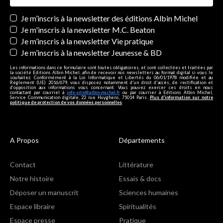
Newsletters
Je m’inscris à la newsletter des éditions Albin Michel
Je m'inscris à la newsletter M.C. Beaton
Je m’inscris à la newsletter Vie pratique
Je m’inscris à la newsletter Jeunesse & BD
Les informations dans ce formulaire sont toutes obligatoires, et sont collectées et traitées par
la société Editions Albin Michel, afin de recevoir nos newsletters au format digital si vous le
souhaitez. Conformément à la Loi Informatique et Libertés du 06/01/1978 modifiée et au
Règlement (UE) 2016/679, vous disposez notamment d'un droit d'accès, de rectification et
d’opposition aux informations vous concernant. Vous pouvez exercer ces droits en nous
contactant par courriel à
info-site@albin-michel.fr
ou par courrier à Editions Albin Michel,
Service Communication digitale, 22 rue Huyghens, 75014 Paris.
Plus d’information sur notre
politique de protection de vos données personnelles
.
A Propos
Départements
Contact
Littérature
Notre histoire
Essais & docs
Déposer un manuscrit
Sciences humaines
Espace libraire
Spiritualités
Espace presse
Pratique