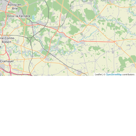
Leaflet | ©
OpenStreetMap
contributors