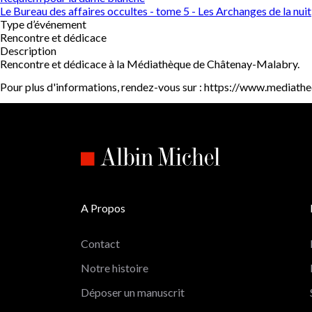
Le Bureau des affaires occultes - tome 5 - Les Archanges de la nuit
Type d’événement
Rencontre et dédicace
Description
Rencontre et dédicace à la Médiathèque de Châtenay-Malabry.
Pour plus d'informations, rendez-vous sur : https://www.mediat
A Propos
Contact
Notre histoire
Déposer un manuscrit