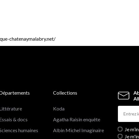
heque-chatenaymalabry.net/
Départements
Collections
Ab
Al
Littérature
Koda
Essais & docs
Agatha Raisin enquête
Newslett
Je m’i
Sciences humaines
Albin Michel Imaginaire
Je m'i