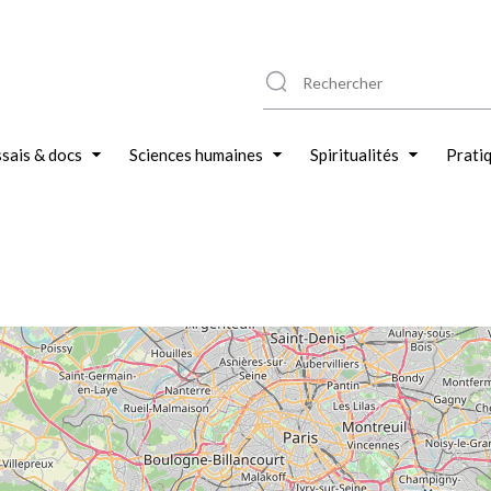
sais & docs
Sciences humaines
Spiritualités
Prati