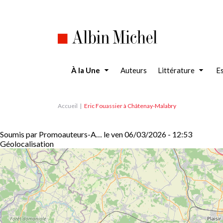
Aller
au
contenu
principal
À la Une
Auteurs
Littérature
Es
Accueil
Eric Fouassier à Châtenay-Malabry
Soumis par
Promoauteurs-A…
le
ven 06/03/2026 - 12:53
Géolocalisation