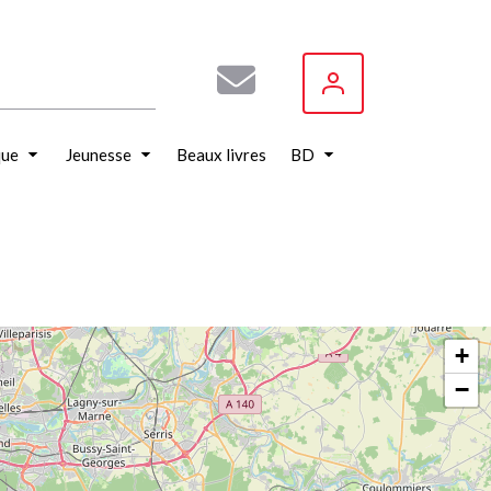
que
Jeunesse
Beaux livres
BD
+
−