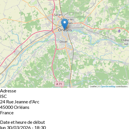
Leaflet | ©
OpenStreetMap
contributors
Adresse
ISC
24 Rue Jeanne d'Arc
45000
Orléans
France
Date et heure de début
lun 30/03/2026 - 18:30