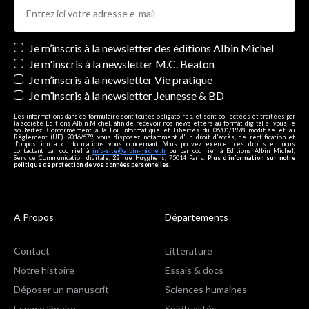
Newsletters
Je m’inscris à la newsletter des éditions Albin Michel
Je m'inscris à la newsletter M.C. Beaton
Je m’inscris à la newsletter Vie pratique
Je m’inscris à la newsletter Jeunesse & BD
Les informations dans ce formulaire sont toutes obligatoires, et sont collectées et traitées par
la société Editions Albin Michel, afin de recevoir nos newsletters au format digital si vous le
souhaitez. Conformément à la Loi Informatique et Libertés du 06/01/1978 modifiée et au
Règlement (UE) 2016/679, vous disposez notamment d'un droit d'accès, de rectification et
d’opposition aux informations vous concernant. Vous pouvez exercer ces droits en nous
contactant par courriel à
info-site@albin-michel.fr
ou par courrier à Editions Albin Michel,
Service Communication digitale, 22 rue Huyghens, 75014 Paris.
Plus d’information sur notre
politique de protection de vos données personnelles
.
A Propos
Départements
Contact
Littérature
Notre histoire
Essais & docs
Déposer un manuscrit
Sciences humaines
Espace libraire
Spiritualités