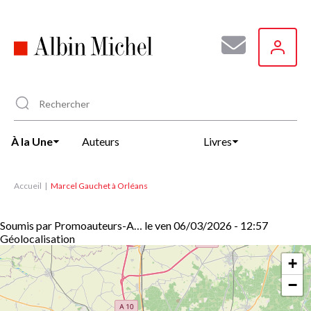
Aller
au
contenu
principal
À la Une
Auteurs
Livres
Accueil
Marcel Gauchet à Orléans
Soumis par
Promoauteurs-A…
le
ven 06/03/2026 - 12:57
Géolocalisation
+
−