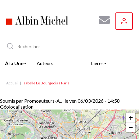
Aller
au
contenu
principal
À la Une
Auteurs
Livres
Accueil
Isabelle Le Bourgeois à Paris
Soumis par
Promoauteurs-A…
le
ven 06/03/2026 - 14:58
Géolocalisation
+
−