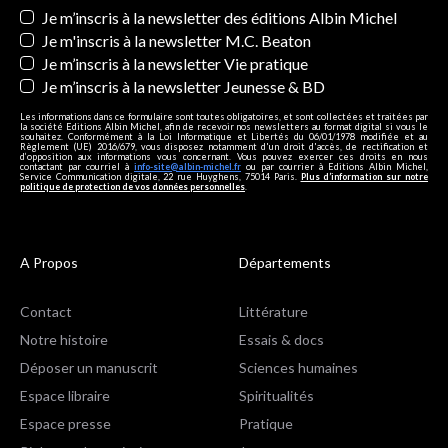
Newsletters
Je m’inscris à la newsletter des éditions Albin Michel
Je m'inscris à la newsletter M.C. Beaton
Je m’inscris à la newsletter Vie pratique
Je m’inscris à la newsletter Jeunesse & BD
Les informations dans ce formulaire sont toutes obligatoires, et sont collectées et traitées par
la société Editions Albin Michel, afin de recevoir nos newsletters au format digital si vous le
souhaitez. Conformément à la Loi Informatique et Libertés du 06/01/1978 modifiée et au
Règlement (UE) 2016/679, vous disposez notamment d'un droit d'accès, de rectification et
d’opposition aux informations vous concernant. Vous pouvez exercer ces droits en nous
contactant par courriel à
info-site@albin-michel.fr
ou par courrier à Editions Albin Michel,
Service Communication digitale, 22 rue Huyghens, 75014 Paris.
Plus d’information sur notre
politique de protection de vos données personnelles
.
A Propos
Départements
Contact
Littérature
Notre histoire
Essais & docs
Déposer un manuscrit
Sciences humaines
Espace libraire
Spiritualités
Espace presse
Pratique