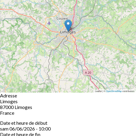
Leaflet | ©
OpenStreetMap
contributors
Adresse
Limoges
87000
Limoges
France
Date et heure de début
sam 06/06/2026 - 10:00
Date et heure de fin