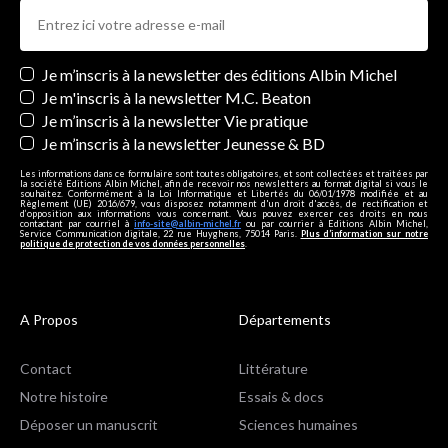
Newsletters
Je m’inscris à la newsletter des éditions Albin Michel
Je m'inscris à la newsletter M.C. Beaton
Je m’inscris à la newsletter Vie pratique
Je m’inscris à la newsletter Jeunesse & BD
Les informations dans ce formulaire sont toutes obligatoires, et sont collectées et traitées par
la société Editions Albin Michel, afin de recevoir nos newsletters au format digital si vous le
souhaitez. Conformément à la Loi Informatique et Libertés du 06/01/1978 modifiée et au
Règlement (UE) 2016/679, vous disposez notamment d'un droit d'accès, de rectification et
d’opposition aux informations vous concernant. Vous pouvez exercer ces droits en nous
contactant par courriel à
info-site@albin-michel.fr
ou par courrier à Editions Albin Michel,
Service Communication digitale, 22 rue Huyghens, 75014 Paris.
Plus d’information sur notre
politique de protection de vos données personnelles
.
A Propos
Départements
Contact
Littérature
Notre histoire
Essais & docs
Déposer un manuscrit
Sciences humaines