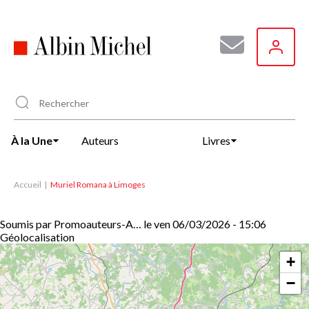
Aller
au
contenu
principal
À la Une
Auteurs
Livres
Accueil
Muriel Romana à Limoges
Soumis par
Promoauteurs-A…
le
ven 06/03/2026 - 15:06
Géolocalisation
+
−