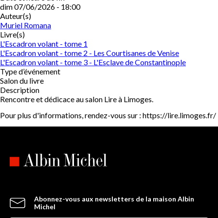
dim 07/06/2026 - 18:00
Auteur(s)
Muriel Romana
Livre(s)
L'Escadron volant - tome 1
L'Escadron volant - tome 2 - Les Courtisanes de Venise
L'Escadron volant - tome 3 - L'Esclave de Constantinople
Type d’événement
Salon du livre
Description
Rencontre et dédicace au salon Lire à Limoges.
Pour plus d'informations, rendez-vous sur : https://lire.limoges.fr/
Abonnez-vous aux newsletters de la maison Albin
Michel