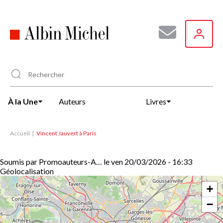
Aller
au
contenu
principal
À la Une
Auteurs
Livres
Accueil
Vincent Jauvert à Paris
Soumis par
Promoauteurs-A…
le
ven 20/03/2026 - 16:33
Géolocalisation
+
−