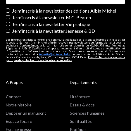
Newsletters
Je m’inscris à la newsletter des éditions Albin Michel
Je m'inscris à la newsletter M.C. Beaton
Je m’inscris à la newsletter Vie pratique
Je m’inscris à la newsletter Jeunesse & BD
Les informations dans ce formulaire sont toutes obligatoires, et sont collectées et traitées par
la société Editions Albin Michel, afin de recevoir nos newsletters au format digital si vous le
souhaitez. Conformément à la Loi Informatique et Libertés du 06/01/1978 modifiée et au
Règlement (UE) 2016/679, vous disposez notamment d'un droit d'accès, de rectification et
d’opposition aux informations vous concernant. Vous pouvez exercer ces droits en nous
contactant par courriel à
info-site@albin-michel.fr
ou par courrier à Editions Albin Michel,
Service Communication digitale, 22 rue Huyghens, 75014 Paris.
Plus d’information sur notre
politique de protection de vos données personnelles
.
A Propos
Départements
Contact
Littérature
Notre histoire
Essais & docs
Déposer un manuscrit
Sciences humaines
Espace libraire
Spiritualités
Espace presse
Pratique