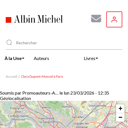
Aller
au
contenu
principal
À la Une
Auteurs
Livres
Accueil
Clara Dupont-Monod à Paris
Soumis par
Promoauteurs-A…
le
lun 23/03/2026 - 12:35
Géolocalisation
+
−