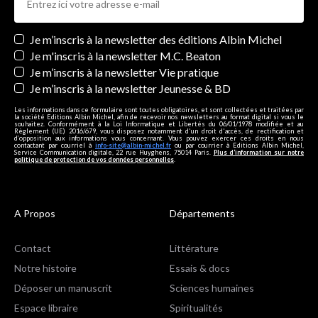
Newsletters
Je m’inscris à la newsletter des éditions Albin Michel
Je m'inscris à la newsletter M.C. Beaton
Je m’inscris à la newsletter Vie pratique
Je m’inscris à la newsletter Jeunesse & BD
Les informations dans ce formulaire sont toutes obligatoires, et sont collectées et traitées par
la société Editions Albin Michel, afin de recevoir nos newsletters au format digital si vous le
souhaitez. Conformément à la Loi Informatique et Libertés du 06/01/1978 modifiée et au
Règlement (UE) 2016/679, vous disposez notamment d'un droit d'accès, de rectification et
d’opposition aux informations vous concernant. Vous pouvez exercer ces droits en nous
contactant par courriel à
info-site@albin-michel.fr
ou par courrier à Editions Albin Michel,
Service Communication digitale, 22 rue Huyghens, 75014 Paris.
Plus d’information sur notre
politique de protection de vos données personnelles
.
A Propos
Départements
Contact
Littérature
Notre histoire
Essais & docs
Déposer un manuscrit
Sciences humaines
Espace libraire
Spiritualités