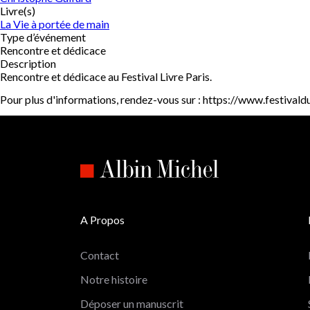
Livre(s)
La Vie à portée de main
Type d’événement
Rencontre et dédicace
Description
Rencontre et dédicace au Festival Livre Paris.
Pour plus d'informations, rendez-vous sur : https://www.festivaldu
A Propos
Contact
Notre histoire
Déposer un manuscrit