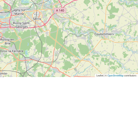
Leaflet | ©
OpenStreetMap
contributors