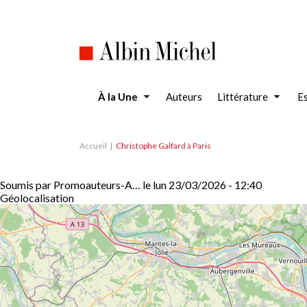
Aller
au
contenu
principal
À la Une
Auteurs
Littérature
Es
Accueil
Christophe Galfard à Paris
Soumis par
Promoauteurs-A…
le
lun 23/03/2026 - 12:40
Géolocalisation