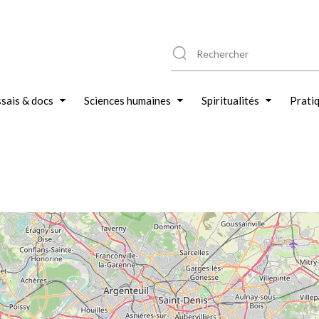
sais & docs
Sciences humaines
Spiritualités
Prati