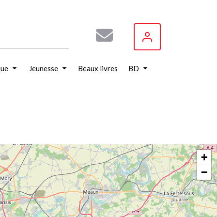
que
Jeunesse
Beaux livres
BD
+
−