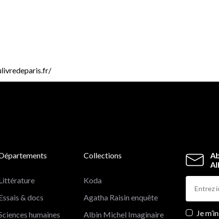
livredeparis.fr/
Départements
Collections
Ab
Al
Littérature
Koda
Essais & docs
Agatha Raisin enquête
Newslett
Je m’i
Sciences humaines
Albin Michel Imaginaire