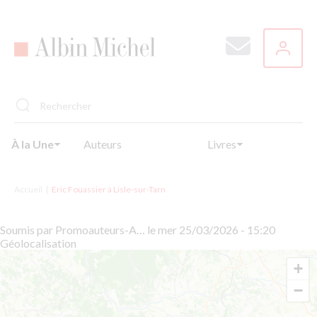
Aller
au
contenu
principal
À la Une
Auteurs
Livres
Accueil
Eric Fouassier à Lisle-sur-Tarn
Soumis par
Promoauteurs-A…
le
mer 25/03/2026 - 15:20
Géolocalisation
+
−