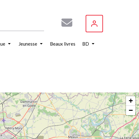
que
Jeunesse
Beaux livres
BD
+
−