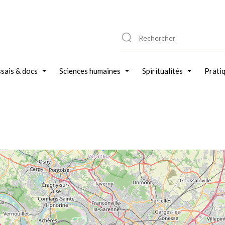
sais & docs
Sciences humaines
Spiritualités
Prati