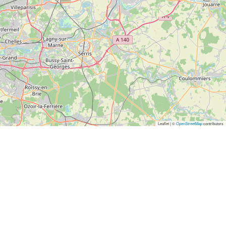
Leaflet | ©
OpenStreetMap
contributors