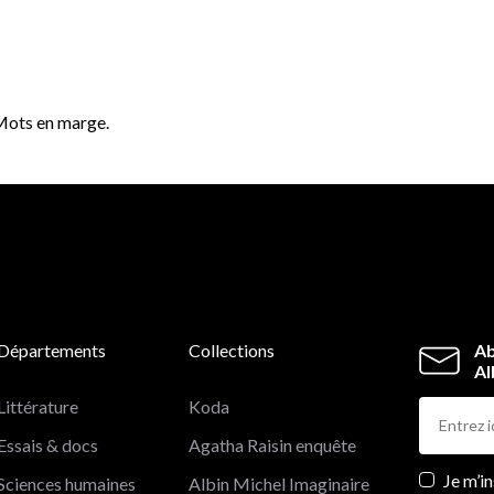
 Mots en marge.
Départements
Collections
Ab
Al
Littérature
Koda
Essais & docs
Agatha Raisin enquête
Newslett
Je m’i
Sciences humaines
Albin Michel Imaginaire