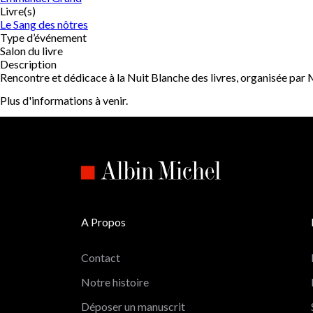
Livre(s)
Le Sang des nôtres
Type d’événement
Salon du livre
Description
Rencontre et dédicace à la Nuit Blanche des livres, organisée par
Plus d'informations à venir.
A Propos
Contact
Notre histoire
Déposer un manuscrit