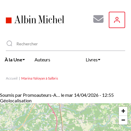
Aller
au
contenu
principal
À la Une
Auteurs
Livres
Accueil
Marina Yaloyan à Salbris
Soumis par
Promoauteurs-A…
le
mar 14/04/2026 - 12:55
Géolocalisation
+
−