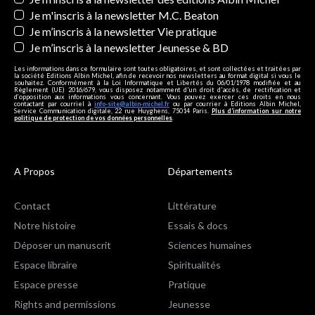
Je m'inscris à la newsletter M.C. Beaton
Je m’inscris à la newsletter Vie pratique
Je m’inscris à la newsletter Jeunesse & BD
Les informations dans ce formulaire sont toutes obligatoires, et sont collectées et traitées par
la société Editions Albin Michel, afin de recevoir nos newsletters au format digital si vous le
souhaitez. Conformément à la Loi Informatique et Libertés du 06/01/1978 modifiée et au
Règlement (UE) 2016/679, vous disposez notamment d'un droit d'accès, de rectification et
d’opposition aux informations vous concernant. Vous pouvez exercer ces droits en nous
contactant par courriel à
info-site@albin-michel.fr
ou par courrier à Editions Albin Michel,
Service Communication digitale, 22 rue Huyghens, 75014 Paris.
Plus d’information sur notre
politique de protection de vos données personnelles
.
A Propos
Départements
Contact
Littérature
Notre histoire
Essais & docs
Déposer un manuscrit
Sciences humaines
Espace libraire
Spiritualités
Espace presse
Pratique
Rights and permissions
Jeunesse