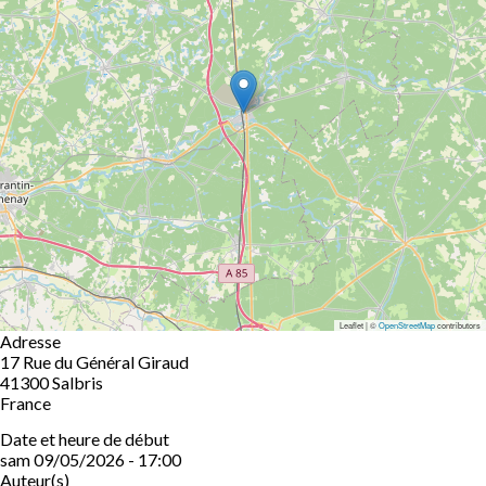
Leaflet | ©
OpenStreetMap
contributors
Adresse
17 Rue du Général Giraud
41300
Salbris
France
Date et heure de début
sam 09/05/2026 - 17:00
Auteur(s)