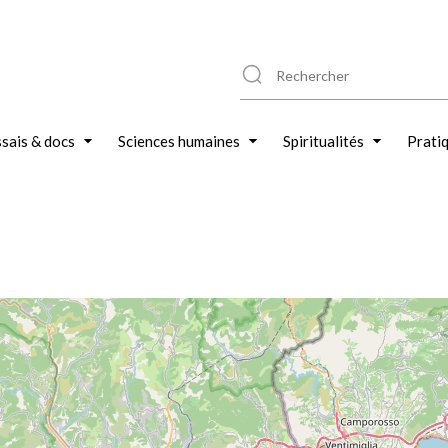
sais & docs
Sciences humaines
Spiritualités
Prati