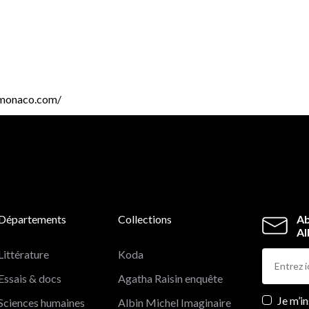
demonaco.com/
Départements
Collections
Ab
Al
Littérature
Koda
Essais & docs
Agatha Raisin enquête
Newslett
Je m’i
Sciences humaines
Albin Michel Imaginaire