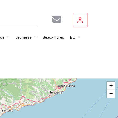
que
Jeunesse
Beaux livres
BD
+
−