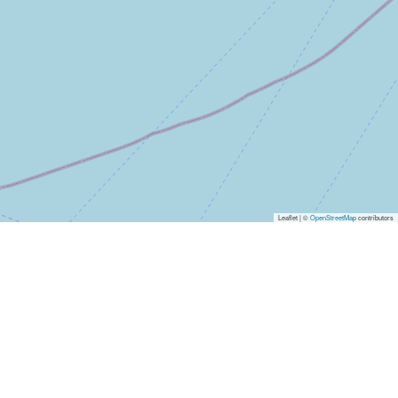
Leaflet | ©
OpenStreetMap
contributors