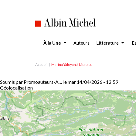
Aller
au
contenu
principal
À la Une
Auteurs
Littérature
Es
Accueil
Marina Yaloyan à Monaco
Soumis par
Promoauteurs-A…
le
mar 14/04/2026 - 12:59
Géolocalisation