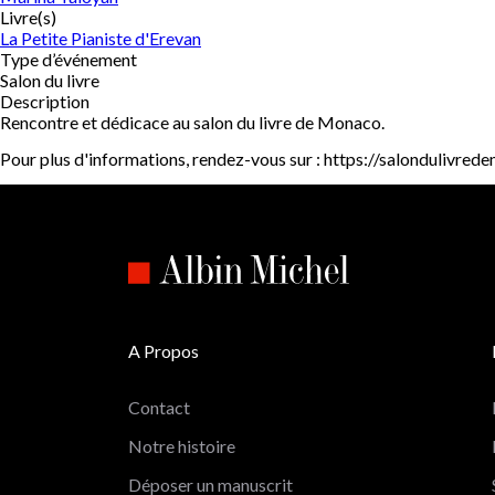
Livre(s)
La Petite Pianiste d'Erevan
Type d’événement
Salon du livre
Description
Rencontre et dédicace au salon du livre de Monaco.
Pour plus d'informations, rendez-vous sur : https://salondulivre
A Propos
Contact
Notre histoire
Déposer un manuscrit