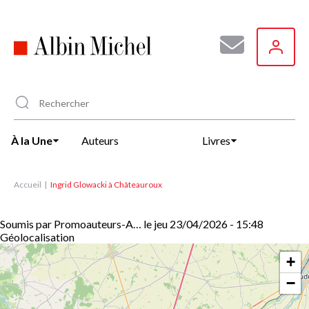
Aller
au
contenu
principal
À la Une
Auteurs
Livres
Accueil
Ingrid Glowacki à Châteauroux
Soumis par
Promoauteurs-A…
le
jeu 23/04/2026 - 15:48
Géolocalisation
+
−