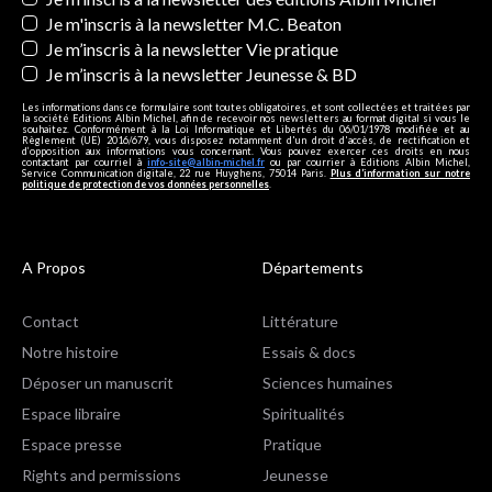
Je m'inscris à la newsletter M.C. Beaton
Je m’inscris à la newsletter Vie pratique
Je m’inscris à la newsletter Jeunesse & BD
Les informations dans ce formulaire sont toutes obligatoires, et sont collectées et traitées par
la société Editions Albin Michel, afin de recevoir nos newsletters au format digital si vous le
souhaitez. Conformément à la Loi Informatique et Libertés du 06/01/1978 modifiée et au
Règlement (UE) 2016/679, vous disposez notamment d'un droit d'accès, de rectification et
d’opposition aux informations vous concernant. Vous pouvez exercer ces droits en nous
contactant par courriel à
info-site@albin-michel.fr
ou par courrier à Editions Albin Michel,
Service Communication digitale, 22 rue Huyghens, 75014 Paris.
Plus d’information sur notre
politique de protection de vos données personnelles
.
A Propos
Départements
Contact
Littérature
Notre histoire
Essais & docs
Déposer un manuscrit
Sciences humaines
Espace libraire
Spiritualités
Espace presse
Pratique
Rights and permissions
Jeunesse