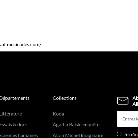
tival-musicades.com/
Départements
Collections
Ab
Al
Littérature
Koda
Essais & docs
Agatha Raisin enquête
Newslett
Je m’i
Sciences humaines
Albin Michel Imaginaire