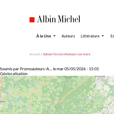
Aller
au
contenu
principal
À la Une
Auteurs
Littérature
Es
Accueil
Sylvain Tesson à Romans-sur-Isère
Soumis par
Promoauteurs-A…
le
mar 05/05/2026 - 15:01
Géolocalisation