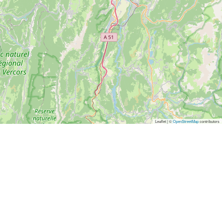
Leaflet | ©
OpenStreetMap
contributors