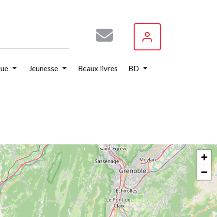
que
Jeunesse
Beaux livres
BD
+
−