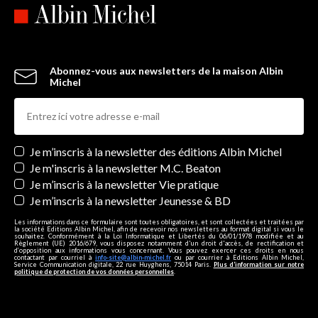
Abonnez-vous aux newsletters de la maison Albin
Michel
Newsletters
Je m’inscris à la newsletter des éditions Albin Michel
Je m'inscris à la newsletter M.C. Beaton
Je m’inscris à la newsletter Vie pratique
Je m’inscris à la newsletter Jeunesse & BD
Les informations dans ce formulaire sont toutes obligatoires, et sont collectées et traitées par
la société Editions Albin Michel, afin de recevoir nos newsletters au format digital si vous le
souhaitez. Conformément à la Loi Informatique et Libertés du 06/01/1978 modifiée et au
Règlement (UE) 2016/679, vous disposez notamment d'un droit d'accès, de rectification et
d’opposition aux informations vous concernant. Vous pouvez exercer ces droits en nous
contactant par courriel à
info-site@albin-michel.fr
ou par courrier à Editions Albin Michel,
Service Communication digitale, 22 rue Huyghens, 75014 Paris.
Plus d’information sur notre
politique de protection de vos données personnelles
.