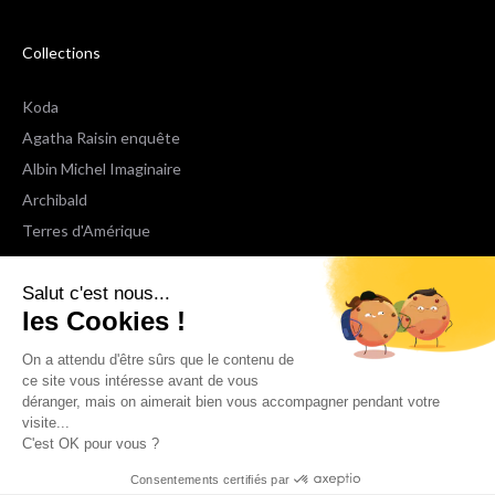
Collections
Koda
Agatha Raisin enquête
Albin Michel Imaginaire
Archibald
Terres d'Amérique
Espaces Libres Poche
Salut c'est nous...
NOX
les Cookies !
Wiz
Voir toutes les collections
On a attendu d'être sûrs que le contenu de
ce site vous intéresse avant de vous
déranger, mais on aimerait bien vous accompagner pendant votre
Nous suivre
visite...
C'est OK pour vous ?
Consentements certifiés par