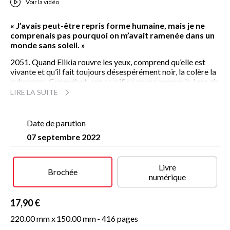
Voir la vidéo
« J’avais peut-être repris forme humaine, mais je ne
comprenais pas pourquoi on m’avait ramenée dans un
monde sans soleil. »
2051. Quand Elikia rouvre les yeux, comprend qu’elle est
vivante et qu’il fait toujours désespérément noir, la colère la
submerge. Cependant, son sacrifice pour ramener le Jour n’a
pas été tout à fait vain : Diarra, la deum capable d’inverser le
LIRE LA SUITE
cours des mondes, est de retour. La quête du soleil prend
avec elle une ampleur inédite. Pour se montrer à la hauteur
du combat qui s’annonce, Elikia devra explorer l’étendue de
Date de parution
ses nouveaux pouvoirs… car le dragon en elle n’attend qu’une
07 septembre 2022
chose : sortir.
Livre
Brochée
numérique
17,90 €
220.00 mm x
150.00 mm
- 416 pages