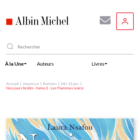
Aller
au
contenu
principal
À la Une
Auteurs
Livres
Accueil
Jeunesse
Romans
Dès 13 ans
Nos jours brûlés - tome 2 - Les Flammes ivoire