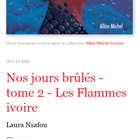
Vous trouverez ce livre dans la collection
Albin Michel Stories
DÈS 13 ANS
Nos jours brûlés -
tome 2 - Les Flammes
ivoire
Laura Nsafou