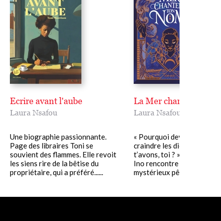
Ecrire avant l'aube
La Mer chantera ton 
Laura Nsafou
Laura Nsafou
Une biographie passionnante.
« Pourquoi devrions-nous
Page des libraires Toni se
craindre les dieux quand n
souvient des flammes. Elle revoit
t’avons, toi ? » Sur l’île de 
les siens rire de la bêtise du
Ino rencontre Salif, un
propriétaire, qui a préféré......
mystérieux pêcheur, qui la....