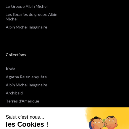
Le Groupe Albin Michel
Les librairies du groupe Albin
Michel
Albin Michel Imaginaire
Collections
Koda
Agatha Raisin enquête
Albin Michel Imaginaire
Archibald
Terres d'Amérique
Espaces Libres Poche
Salut c'est nous...
NOX
les Cookies !
Wiz