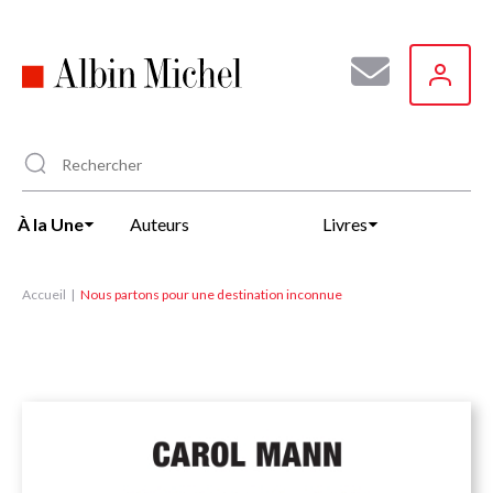
Aller
au
contenu
principal
À la Une
Auteurs
Livres
Accueil
Nous partons pour une destination inconnue