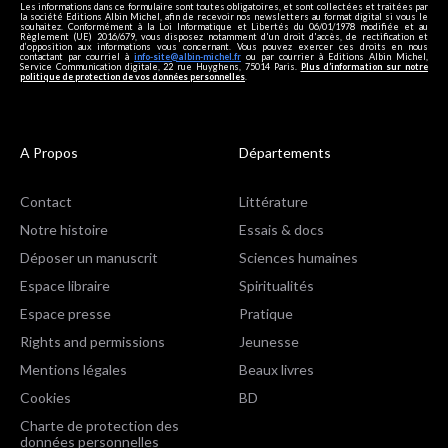
Les informations dans ce formulaire sont toutes obligatoires, et sont collectées et traitées par
la société Editions Albin Michel, afin de recevoir nos newsletters au format digital si vous le
souhaitez. Conformément à la Loi Informatique et Libertés du 06/01/1978 modifiée et au
Règlement (UE) 2016/679, vous disposez notamment d'un droit d'accès, de rectification et
d’opposition aux informations vous concernant. Vous pouvez exercer ces droits en nous
contactant par courriel à
info-site@albin-michel.fr
ou par courrier à Editions Albin Michel,
Service Communication digitale, 22 rue Huyghens, 75014 Paris.
Plus d’information sur notre
politique de protection de vos données personnelles
.
A Propos
Départements
Contact
Littérature
Notre histoire
Essais & docs
Déposer un manuscrit
Sciences humaines
Espace libraire
Spiritualités
Espace presse
Pratique
Rights and permissions
Jeunesse
Mentions légales
Beaux livres
Cookies
BD
Charte de protection des
données personnelles