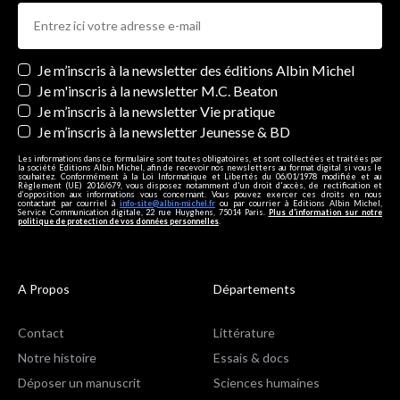
Newsletters
Je m’inscris à la newsletter des éditions Albin Michel
Je m'inscris à la newsletter M.C. Beaton
Je m’inscris à la newsletter Vie pratique
Je m’inscris à la newsletter Jeunesse & BD
Les informations dans ce formulaire sont toutes obligatoires, et sont collectées et traitées par
la société Editions Albin Michel, afin de recevoir nos newsletters au format digital si vous le
souhaitez. Conformément à la Loi Informatique et Libertés du 06/01/1978 modifiée et au
Règlement (UE) 2016/679, vous disposez notamment d'un droit d'accès, de rectification et
d’opposition aux informations vous concernant. Vous pouvez exercer ces droits en nous
contactant par courriel à
info-site@albin-michel.fr
ou par courrier à Editions Albin Michel,
Service Communication digitale, 22 rue Huyghens, 75014 Paris.
Plus d’information sur notre
politique de protection de vos données personnelles
.
A Propos
Départements
Contact
Littérature
Notre histoire
Essais & docs
Déposer un manuscrit
Sciences humaines