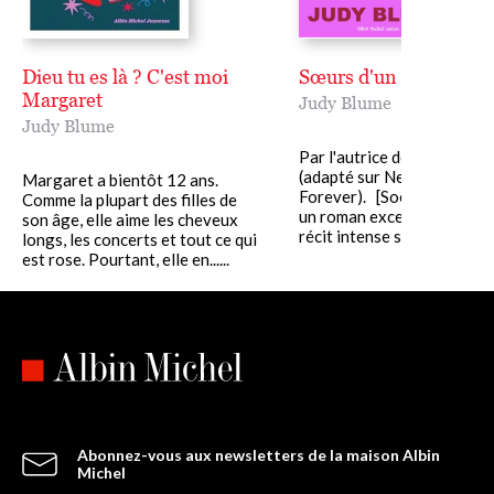
Dieu tu es là ? C'est moi
Sœurs d'un été
Margaret
Judy Blume
Judy Blume
Par l'autrice de Pour toujo
(adapté sur Netflix sous le 
Margaret a bientôt 12 ans.
Forever). [Soeurs d'un été
Comme la plupart des filles de
un roman exceptionnel [...]
son âge, elle aime les cheveux
récit intense sur......
longs, les concerts et tout ce qui
est rose. Pourtant, elle en......
Abonnez-vous aux newsletters de la maison Albin
Michel