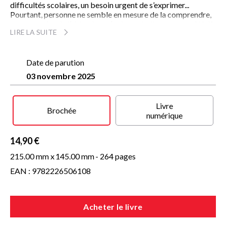
difficultés scolaires, un besoin urgent de s’exprimer...
Pourtant, personne ne semble en mesure de la comprendre,
encore moins de l’aider. Jusqu’au jour où elle rencontre Wolf,
LIRE LA SUITE
un garçon énigmatique. Grâce à cette nouvelle rencontre,
Davey parviendra-t-elle à affronter ses blessures et à faire
la paix avec son passé ?
Date de parution
Entre vérités et mensonges, passé et présent, sa
03 novembre 2025
reconstruction s’annonce bouleversante.
Livre
Brochée
numérique
14,90 €
215.00 mm x
145.00 mm
- 264 pages
EAN : 9782226506108
Acheter le livre