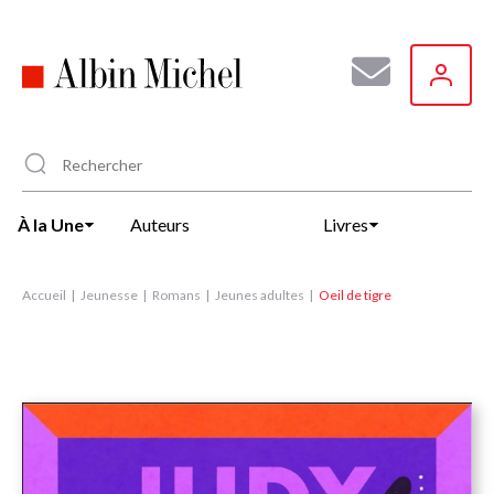
Aller
au
contenu
principal
À la Une
Auteurs
Livres
Accueil
Jeunesse
Romans
Jeunes adultes
Oeil de tigre