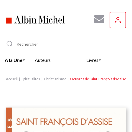
Aller
au
contenu
principal
À la Une
Auteurs
Livres
Accueil
Spiritualités
Christianisme
Oeuvres de Saint-François d'Assise