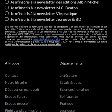
Newsletters
Je m’inscris à la newsletter des éditions Albin Michel
Je m'inscris à la newsletter M.C. Beaton
Je m’inscris à la newsletter Vie pratique
Je m’inscris à la newsletter Jeunesse & BD
Les informations dans ce formulaire sont toutes obligatoires, et sont collectées et traitées par
la société Editions Albin Michel, afin de recevoir nos newsletters au format digital si vous le
souhaitez. Conformément à la Loi Informatique et Libertés du 06/01/1978 modifiée et au
Règlement (UE) 2016/679, vous disposez notamment d'un droit d'accès, de rectification et
d’opposition aux informations vous concernant. Vous pouvez exercer ces droits en nous
contactant par courriel à
info-site@albin-michel.fr
ou par courrier à Editions Albin Michel,
Service Communication digitale, 22 rue Huyghens, 75014 Paris.
Plus d’information sur notre
politique de protection de vos données personnelles
.
A Propos
Départements
Contact
Littérature
Notre histoire
Essais & docs
Déposer un manuscrit
Sciences humaines
Espace libraire
Spiritualités
Espace presse
Pratique
Rights and permissions
Jeunesse