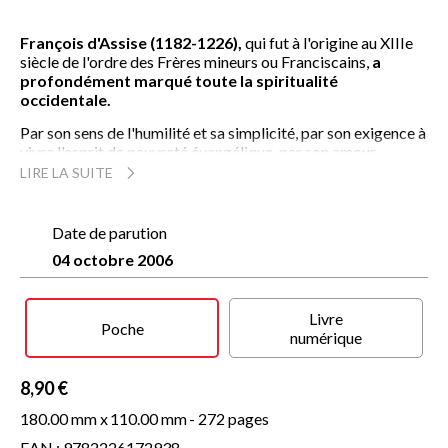
François d'Assise (1182-1226),
qui fut à l'origine au XIIIe
siècle de l'ordre des Frères mineurs ou Franciscains,
a
profondément marqué toute la spiritualité
occidentale.
Par son sens de l'humilité et sa simplicité, par son exigence à
vivre l'esprit de pauvreté évangélique, par son amour
fervent de la nature qu'il célébra en poète inspiré, le
LIRE LA SUITE
poverello
demeure l'une des figures les plus fascinantes de la
chrétienté et Assise le lieu de rencontres fraternelles entre
toutes les religions.
Date de parution
04 octobre 2006
Ses oeuvres écrites, rassemblées ici dans l'admirable
traduction d'Alexandre Masseron, comprennent, outre
les deux
Règles
qu'il rédigea pour l'ordre, des lettres,
quelques poèmes latins et des
Laudes
. On y trouve
Livre
Poche
également un court Testament adressé à ses compagnons
numérique
en 1226, qui témoigne de la nostalgie qu'il éprouvait pour la
pureté de l'origine des Frères mineurs, et le
Cantique de frère
8,90 €
soleil
, célébration de Dieu en toutes ses créatures.
180.00 mm x
110.00 mm
- 272 pages
EAN : 9782226172938