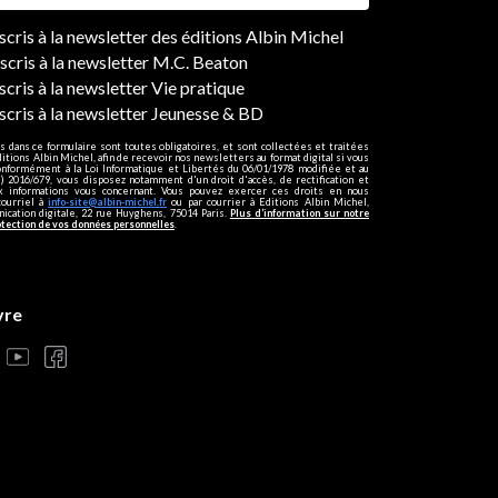
ers
nscris à la newsletter des éditions Albin Michel
nscris à la newsletter M.C. Beaton
scris à la newsletter Vie pratique
nscris à la newsletter Jeunesse & BD
s dans ce formulaire sont toutes obligatoires, et sont collectées et traitées
ditions Albin Michel, afin de recevoir nos newsletters au format digital si vous
onformément à la Loi Informatique et Libertés du 06/01/1978 modifiée et au
 2016/679, vous disposez notamment d'un droit d'accès, de rectification et
ux informations vous concernant. Vous pouvez exercer ces droits en nous
courriel à
info-site@albin-michel.fr
ou par courrier à Editions Albin Michel,
cation digitale, 22 rue Huyghens, 75014 Paris.
Plus d’information sur notre
otection de vos données personnelles
.
vre
s réglementations. Personnalisez vos préférences pour contrôler