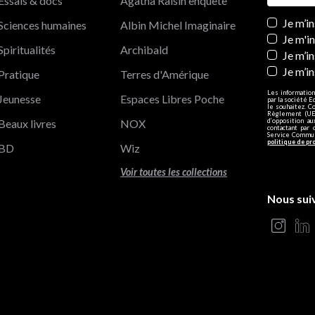
Essais & docs
Agatha Raisin enquête
Newslett
Je m’i
Sciences humaines
Albin Michel Imaginaire
Je m'i
Spiritualités
Archibald
Je m’in
Je m’i
Pratique
Terres d'Amérique
Les information
Jeunesse
Espaces Libres Poche
par la société E
le souhaitez. C
Règlement (UE)
Beaux livres
NOX
d’opposition a
contactant par 
Service Communi
politique de pr
BD
Wiz
Voir toutes les collections
Nous sui
s Options
ètres de confidentialité, en garantissant la conformité avec le