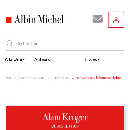
Aller
au
contenu
principal
À la Une
Auteurs
Livres
Accueil
Sciences humaines
Histoire
On ne parle pas la bouche pleine