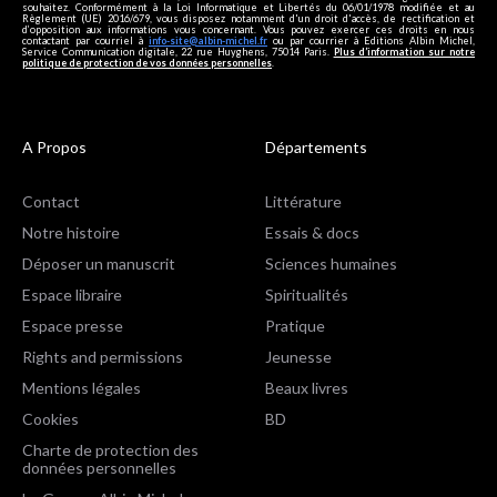
souhaitez. Conformément à la Loi Informatique et Libertés du 06/01/1978 modifiée et au
Règlement (UE) 2016/679, vous disposez notamment d'un droit d'accès, de rectification et
d’opposition aux informations vous concernant. Vous pouvez exercer ces droits en nous
contactant par courriel à
info-site@albin-michel.fr
ou par courrier à Editions Albin Michel,
Service Communication digitale, 22 rue Huyghens, 75014 Paris.
Plus d’information sur notre
politique de protection de vos données personnelles
.
A Propos
Départements
Contact
Littérature
Notre histoire
Essais & docs
Déposer un manuscrit
Sciences humaines
Espace libraire
Spiritualités
Espace presse
Pratique
Rights and permissions
Jeunesse
Mentions légales
Beaux livres
Cookies
BD
Charte de protection des
données personnelles