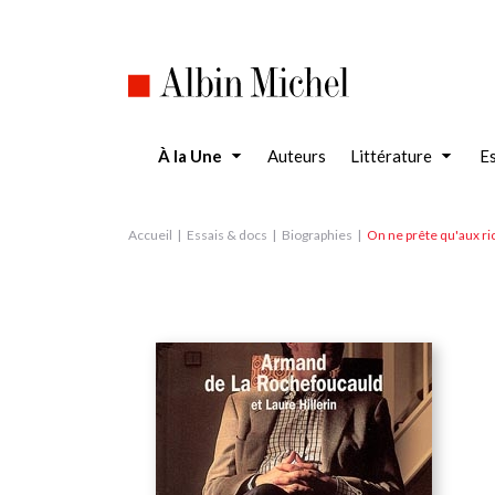
Aller
au
contenu
principal
À la Une
Auteurs
Littérature
Es
Accueil
Essais & docs
Biographies
On ne prête qu'aux ri