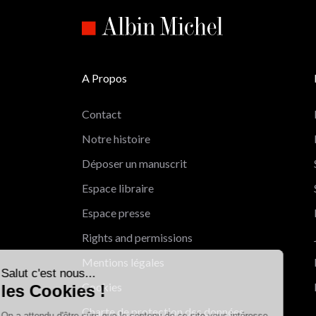
A Propos
Contact
Notre histoire
Déposer un manuscrit
Espace libraire
Espace presse
Rights and permissions
Salut c'est nous...
Mentions légales
les Cookies !
Cookies
On a attendu d'être sûrs que le contenu
Charte de protection des données
de ce site vous intéresse avant de