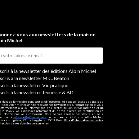
onnez-vous aux newsletters de la maison
bin Michel
ers
nscris à la newsletter des éditions Albin Michel
nscris à la newsletter M.C. Beaton
scris à la newsletter Vie pratique
nscris à la newsletter Jeunesse & BD
s dans ce formulaire sont toutes obligatoires, et sont collectées et traitées
ditions Albin Michel, afin de recevoir nos newsletters au format digital si vous
onformément à la Loi Informatique et Libertés du 06/01/1978 modifiée et au
 2016/679, vous disposez notamment d'un droit d'accès, de rectification et
ux informations vous concernant. Vous pouvez exercer ces droits en nous
courriel à
info-site@albin-michel.fr
ou par courrier à Editions Albin Michel,
cation digitale, 22 rue Huyghens, 75014 Paris.
Plus d’information sur notre
otection de vos données personnelles
.