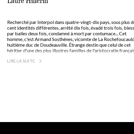
Laure Hillerin
Recherché par Interpol dans quatre-vingt-dix pays, sous plus d
cent identités différentes, arrêté dix fois, évadé trois fois, bles
par balles deux fois, condamné à mort par contumace... Cet
homme, c'est Armand Sosthènes, vicomte de La Rochefoucauld
huitième duc de Doudeauville. Étrange destin que celui de cet
héritier d'une des plus illustres familles de l'aristocratie françai
devenu, par goût du jeu et du risque, un aventurier de haut vol,
LIRE LA SUITE
incarcéré sous le matricule 263688T à la prison de la Santé.
Du château de son enfance aux cellules de Fresnes, du Palm B
de Monte-Carlo aux geôles sordides de Nairobi en passant pa
les palaces et les casinos du monde entier, voici l'insolite parco
d'un arnaqueur de génie ou le portrait étonnant d'un Arsène Lu
d'aujourd'hui, dont la vie périlleuse est plus palpitante encore 
le meilleur des romans d'aventures.