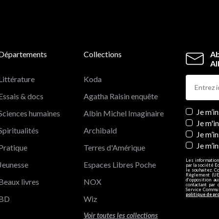
Départements
Collections
Ab
Al
Littérature
Koda
Essais & docs
Agatha Raisin enquête
Newslett
Je m’i
Sciences humaines
Albin Michel Imaginaire
Je m'i
Spiritualités
Archibald
Je m’in
Je m’i
Pratique
Terres d'Amérique
Les information
Jeunesse
Espaces Libres Poche
par la société E
le souhaitez. C
Règlement (UE)
Beaux livres
NOX
d’opposition a
contactant par 
Service Communi
politique de pr
BD
Wiz
Voir toutes les collections