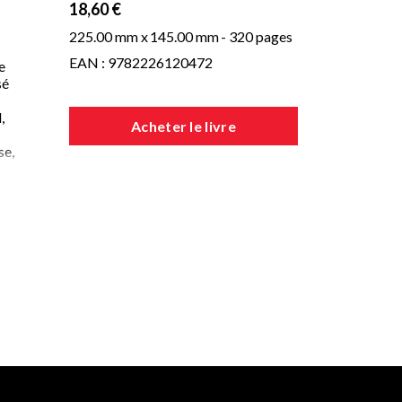
18,60 €
225.00 mm x
145.00 mm
- 320 pages
EAN : 9782226120472
e
sé
,
Acheter le livre
se,
each
r
urs
pin
que