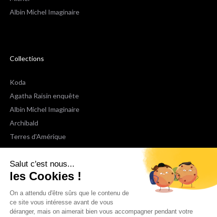
Albin Michel Imaginaire
Collections
Koda
Agatha Raisin enquête
Albin Michel Imaginaire
Archibald
Terres d'Amérique
Espaces Libres Poche
Salut c'est nous...
NOX
les Cookies !
Wiz
Voir toutes les collections
On a attendu d'être sûrs que le contenu de
ce site vous intéresse avant de vous
déranger, mais on aimerait bien vous accompagner pendant votre
Nous suivre