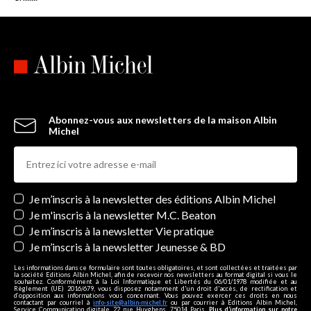
Abonnez-vous aux newsletters de la maison Albin
Michel
Newsletters
Je m’inscris à la newsletter des éditions Albin Michel
Je m'inscris à la newsletter M.C. Beaton
Je m’inscris à la newsletter Vie pratique
Je m’inscris à la newsletter Jeunesse & BD
Les informations dans ce formulaire sont toutes obligatoires, et sont collectées et traitées par
la société Editions Albin Michel, afin de recevoir nos newsletters au format digital si vous le
souhaitez. Conformément à la Loi Informatique et Libertés du 06/01/1978 modifiée et au
Règlement (UE) 2016/679, vous disposez notamment d'un droit d'accès, de rectification et
d’opposition aux informations vous concernant. Vous pouvez exercer ces droits en nous
contactant par courriel à
info-site@albin-michel.fr
ou par courrier à Editions Albin Michel,
Service Communication digitale, 22 rue Huyghens, 75014 Paris.
Plus d’information sur notre