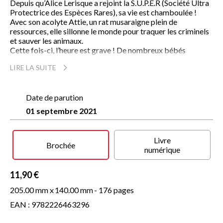
Depuis qu’Alice Lerisque a rejoint la S.U.P.E.R (Société Ultra
Protectrice des Espèces Rares), sa vie est chamboulée !
Avec son acolyte Attie, un rat musaraigne plein de
ressources, elle sillonne le monde pour traquer les criminels
et sauver les animaux.
Cette fois-ci, l’heure est grave ! De nombreux bébés
animaux ont été kidnappés sur le continent africain et toute
LIRE LA SUITE
l’agence de la SUPER est en alerte. Alice et Attie s’envolent
pour l’Égypte et atterrissent dans le désert du Sahara. Qui
peut bien être aussi cruel pour kidnapper des bébés ? Quels
sont les plans des ravisseurs ? Les deux agents n’ont que peu
Date de parution
de temps ! Cette mission risque d’être plus difficile que les
01 septembre 2021
précédentes alors qu’Alice fait d’étonnantes découvertes sur
ses parents…
L’aventure continue !
Livre
Brochée
numérique
À partir de 8 ans
11,90 €
205.00 mm x
140.00 mm
- 176 pages
EAN : 9782226463296