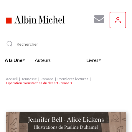
Aller
au
contenu
principal
À la Une
Auteurs
Livres
Accueil
Jeunesse
Romans
Premières lectures
Opération moustaches du désert - tome 3