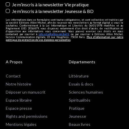
Je m’inscris à la newsletter Vie pratique
Je m’inscris à la newsletter Jeunesse & BD
Les informations dans ce formulaire sont toutes obligatoires, et sont collectées et traitées par
la société Editions Albin Michel, afin de recevoir nos newsletters au format digital si vous le
souhaitez. Conformément à la Loi Informatique et Libertés du 06/01/1978 modifiée et au
Règlement (UE) 2016/679, vous disposez notamment d'un droit d'accès, de rectification et
d’opposition aux informations vous concernant. Vous pouvez exercer ces droits en nous
contactant par courriel à
info-site@albin-michel.fr
ou par courrier à Editions Albin Michel,
Service Communication digitale, 22 rue Huyghens, 75014 Paris.
Plus d’information sur notre
politique de protection de vos données personnelles
.
A Propos
Départements
Contact
Littérature
Notre histoire
Essais & docs
Déposer un manuscrit
Sciences humaines
Espace libraire
Spiritualités
Espace presse
Pratique
Rights and permissions
Jeunesse
Mentions légales
Beaux livres