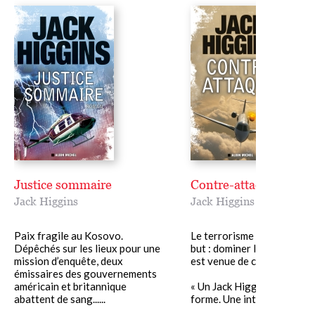
Justice sommaire
Contre-attaque
Jack Higgins
Jack Higgins
Paix fragile au Kosovo.
Le terrorisme moderne n’a 
Dépêchés sur les lieux pour une
but : dominer la planète. L’
mission d’enquête, deux
est venue de contre-attaqu
émissaires des gouvernements
américain et britannique
« Un Jack Higgins au mieux
abattent de sang......
forme. Une intrigue hors.....