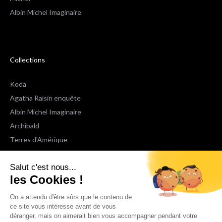
Albin Michel Imaginaire
Collections
Koda
Agatha Raisin enquête
Albin Michel Imaginaire
Archibald
Terres d'Amérique
Espaces Libres Poche
Salut c'est nous...
NOX
les Cookies !
Wiz
Voir toutes les collections
On a attendu d'être sûrs que le contenu de
ce site vous intéresse avant de vous
déranger, mais on aimerait bien vous accompagner pendant votre
Nous suivre