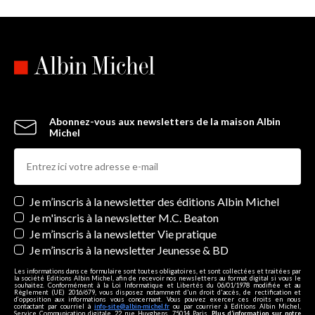
Abonnez-vous aux newsletters de la maison Albin
Michel
Newsletters
Je m’inscris à la newsletter des éditions Albin Michel
Je m'inscris à la newsletter M.C. Beaton
Je m’inscris à la newsletter Vie pratique
Je m’inscris à la newsletter Jeunesse & BD
Les informations dans ce formulaire sont toutes obligatoires, et sont collectées et traitées par
la société Editions Albin Michel, afin de recevoir nos newsletters au format digital si vous le
souhaitez. Conformément à la Loi Informatique et Libertés du 06/01/1978 modifiée et au
Règlement (UE) 2016/679, vous disposez notamment d'un droit d'accès, de rectification et
d’opposition aux informations vous concernant. Vous pouvez exercer ces droits en nous
contactant par courriel à
info-site@albin-michel.fr
ou par courrier à Editions Albin Michel,
Service Communication digitale, 22 rue Huyghens, 75014 Paris.
Plus d’information sur notre