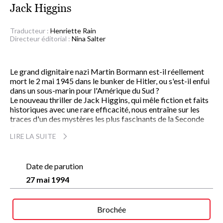
Jack Higgins
Traducteur :
Henriette Rain
Directeur éditorial :
Nina Salter
Le grand dignitaire nazi Martin Bormann est-il réellement
mort le 2 mai 1945 dans le bunker de Hitler, ou s'est-il enfui
dans un sous-marin pour l'Amérique du Sud ?
Le nouveau thriller de Jack Higgins, qui mêle fiction et faits
historiques avec une rare efficacité, nous entraîne sur les
traces d'un des mystères les plus fascinants de la Seconde
Guerre mondiale. Ce mystère, Henry Baker, passionné de
LIRE LA SUITE
plongée sous-marine, ne se doute pas qu'il vient peut-être
de le résoudre en repérant dans les grands fonds de la mer
des Caraïbes l'épave d'un sous-marin allemand. Ce qu'il y
découvre déclenchera une véritable bombe : une mallette
Date de parution
contenant la liste des noms de tous ceux qui avaient juré de
27 mai 1994
soutenir la cause nazie après la guerre. Parmi eux, Martin
Bormann, le duc de Windsor et plusieurs personnalités
britanniques dont certaines sont toujours en vie...
Brochée
Jack Higgins, dont les romans sont parmi les plus lus au
monde depuis le succès sans précédent de
L'Aigle s'est envolé