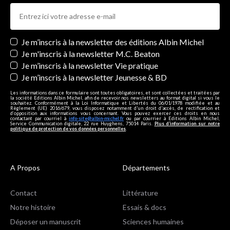
Newsletters
Je m’inscris à la newsletter des éditions Albin Michel
Je m'inscris à la newsletter M.C. Beaton
Je m’inscris à la newsletter Vie pratique
Je m’inscris à la newsletter Jeunesse & BD
Les informations dans ce formulaire sont toutes obligatoires, et sont collectées et traitées par
la société Editions Albin Michel, afin de recevoir nos newsletters au format digital si vous le
souhaitez. Conformément à la Loi Informatique et Libertés du 06/01/1978 modifiée et au
Règlement (UE) 2016/679, vous disposez notamment d'un droit d'accès, de rectification et
d’opposition aux informations vous concernant. Vous pouvez exercer ces droits en nous
contactant par courriel à
info-site@albin-michel.fr
ou par courrier à Editions Albin Michel,
Service Communication digitale, 22 rue Huyghens, 75014 Paris.
Plus d’information sur notre
politique de protection de vos données personnelles
.
A Propos
Départements
Contact
Littérature
Notre histoire
Essais & docs
Déposer un manuscrit
Sciences humaines