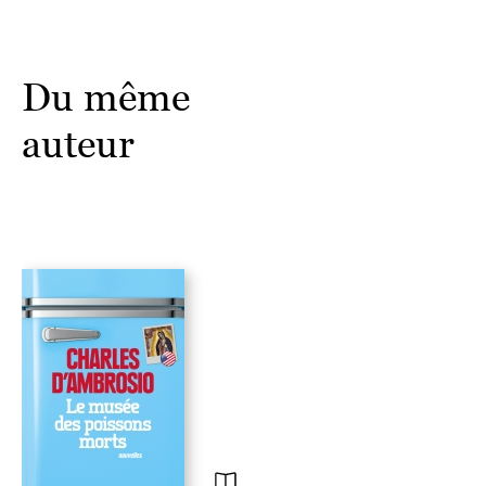
exceptionnelle. » Marie-Claire.
« Drôle, lumineux, joyeux, d’un humour jamais assez noir pour
céder le pas au cynisme »
A. P.,
Chronic’Art.
Du même
« Derrière la très grande variété des personnages et des lieux –
de l’orphelinat russe aux fermes de l’Iowa, de la boutique de
auteur
Seattle à l’hôpital psychiatrique de Manhattan –, on retrouve
chez D’Ambrosio une même densité, un même travail sur la
langue propre à atteindre l’autre, une curiosité qui ne croit plus,
depuis longtemps, à l’anodin. […] Des lambeaux du quotidien
naissent des histoires fortes tant le talent de Charles D’ambrosio,
loué aussi bien par la critique que par ses pairs Jim Morrisson ou
Jay McInnerney, capte l’instant décisif où la vie prend un sens ou
le perd. » La Quinzaine littéraire
.
« Charles D’Ambrosio aura été cette année l’auteur américain le
plus encensé par la critique. » Libération.
« Voilà, décidément, un accent et un talent nouveaux. »
Bruno de Cessole,
Valeurs actuelles.
« Que ce soit dans la fiction ou dans le témoignage, on retrouve
ce même sens du portrait, cette même humanité qui ne se vautre