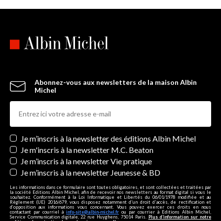
Abonnez-vous aux newsletters de la maison Albin
Michel
Newsletters
Je m’inscris à la newsletter des éditions Albin Michel
Je m'inscris à la newsletter M.C. Beaton
Je m’inscris à la newsletter Vie pratique
Je m’inscris à la newsletter Jeunesse & BD
Les informations dans ce formulaire sont toutes obligatoires, et sont collectées et traitées par
la société Editions Albin Michel, afin de recevoir nos newsletters au format digital si vous le
souhaitez. Conformément à la Loi Informatique et Libertés du 06/01/1978 modifiée et au
Règlement (UE) 2016/679, vous disposez notamment d'un droit d'accès, de rectification et
d’opposition aux informations vous concernant. Vous pouvez exercer ces droits en nous
contactant par courriel à
info-site@albin-michel.fr
ou par courrier à Editions Albin Michel,
Service Communication digitale, 22 rue Huyghens, 75014 Paris.
Plus d’information sur notre