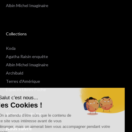
Albin Michel Imaginaire
Collections
Koda
Agatha Raisin enquête
Albin Michel Imaginaire
Archibald
Terres d'Amérique
Espaces Libres Poche
Salut c'est nous...
NOX
les Cookies !
Wiz
Voir toutes les collections
On a attendu d'être sûrs que le contenu de
ce site vous intéresse avant de vous
déranger, mais on aimerait bien vous accompagner pendant votre
Nous suivre