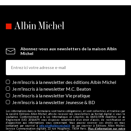
Abonnez-vous aux newsletters de la maison Albin
Michel
Newsletters
Je m’inscris à la newsletter des éditions Albin Michel
Je m'inscris à la newsletter M.C. Beaton
Je m’inscris à la newsletter Vie pratique
Je m’inscris à la newsletter Jeunesse & BD
Les informations dans ce formulaire sont toutes obligatoires, et sont collectées et traitées par
la société Editions Albin Michel, afin de recevoir nos newsletters au format digital si vous le
souhaitez. Conformément à la Loi Informatique et Libertés du 06/01/1978 modifiée et au
Règlement (UE) 2016/679, vous disposez notamment d'un droit d'accès, de rectification et
d’opposition aux informations vous concernant. Vous pouvez exercer ces droits en nous
contactant par courriel à
info-site@albin-michel.fr
ou par courrier à Editions Albin Michel,
Service Communication digitale, 22 rue Huyghens, 75014 Paris.
Plus d’information sur notre