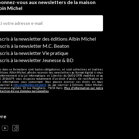
onnez-vous aux newsletters de la maison
bin Michel
ers
nscris à la newsletter des éditions Albin Michel
nscris à la newsletter M.C. Beaton
scris à la newsletter Vie pratique
nscris à la newsletter Jeunesse & BD
s dans ce formulaire sont toutes obligatoires, et sont collectées et traitées
ditions Albin Michel, afin de recevoir nos newsletters au format digital si vous
onformément à la Loi Informatique et Libertés du 06/01/1978 modifiée et au
 2016/679, vous disposez notamment d'un droit d'accès, de rectification et
ux informations vous concernant. Vous pouvez exercer ces droits en nous
courriel à
info-site@albin-michel.fr
ou par courrier à Editions Albin Michel,
cation digitale, 22 rue Huyghens, 75014 Paris.
Plus d’information sur notre
otection de vos données personnelles
.
vre