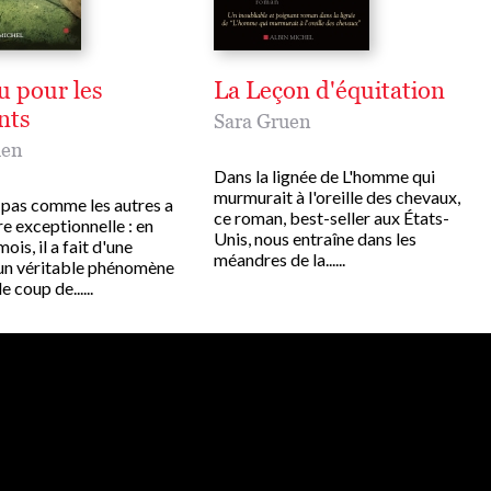
u pour les
La Leçon d'équitation
nts
Sara Gruen
uen
Dans la lignée de L'homme qui
murmurait à l'oreille des chevaux,
pas comme les autres a
ce roman, best-seller aux États-
re exceptionnelle : en
Unis, nous entraîne dans les
ois, il a fait d'une
méandres de la......
un véritable phénomène
e coup de......