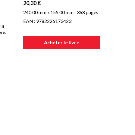
20,30 €
240.00 mm x
155.00 mm
- 368 pages
EAN : 9782226173423
lli
ère.
Acheter le livre
:
n
à
er
...
e