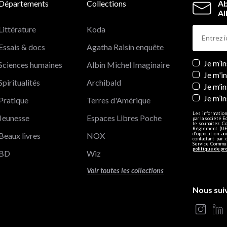
Départements
Collections
Ab
Al
Littérature
Koda
Essais & docs
Agatha Raisin enquête
Newslett
Je m’i
Sciences humaines
Albin Michel Imaginaire
Je m'i
Spiritualités
Archibald
Je m’in
Je m’i
Pratique
Terres d'Amérique
Les information
Jeunesse
Espaces Libres Poche
par la société E
le souhaitez. C
Règlement (UE)
Beaux livres
NOX
d’opposition a
contactant par 
Service Communi
politique de pr
BD
Wiz
Voir toutes les collections
Nous sui