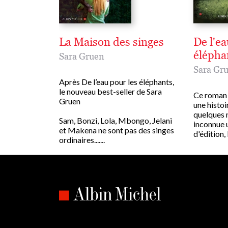
La Maison des singes
De l'ea
élépha
Sara Gruen
Sara Gr
Après De l’eau pour les éléphants,
le nouveau best-seller de Sara
Ce roman 
Gruen
une histoi
quelques m
Sam, Bonzi, Lola, Mbongo, Jelani
inconnue 
et Makena ne sont pas des singes
d'édition, l
ordinaires.......