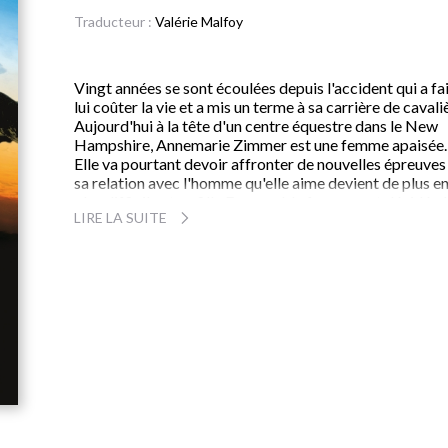
Traducteur :
Valérie Malfoy
Vingt années se sont écoulées depuis l'accident qui a fai
lui coûter la vie et a mis un terme à sa carrière de cavali
Aujourd'hui à la tête d'un centre équestre dans le New
Hampshire, Annemarie Zimmer est une femme apaisée.
Elle va pourtant devoir affronter de nouvelles épreuves 
sa relation avec l'homme qu'elle aime devient de plus e
plus difficile et sa fille Eva semble fermement décidée 
LIRE LA SUITE
devenir à son tour championne d'équitation. Peu à peu,
Annemarie réalise qu'elle doit laisser l'adolescente tent
sa chance. Mais, lorsque, au milieu de la compétition, le
cheval trop impétueux d'Eva se cabre, le coeur
d'Annemarie chavire et ses craintes passées resurgissent
Dans son nouveau roman, Sara Gruen montre avec forc
que face aux drames et aux doutes, seuls comptent la
confiance et l'amour.