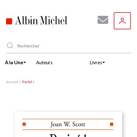
Aller
au
contenu
principal
À la Une
Auteurs
Livres
Accueil
Parité !