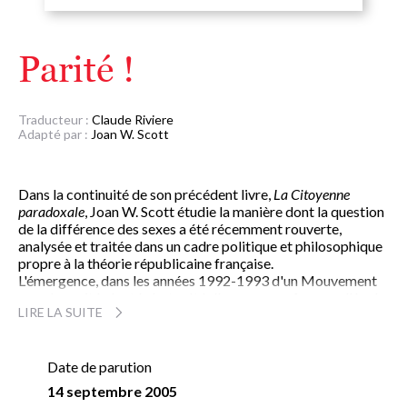
Parité !
Traducteur :
Claude Riviere
Adapté par :
Joan W. Scott
Dans la continuité de son précédent livre,
La Citoyenne
paradoxale
, Joan W. Scott étudie la manière dont la question
de la différence des sexes a été récemment rouverte,
analysée et traitée dans un cadre politique et philosophique
propre à la théorie républicaine française.
L'émergence, dans les années 1992-1993 d'un Mouvement
pour la parité, dont le but a été d'assurer aux femmes l'égal
LIRE LA SUITE
accès à la représentation politique, lui permet de montrer
les derniers avatars d'une tension biséculaire qui s'est
instaurée entre les exigences de groupes ou de catégories
exclues en droit d'abord, en fait ensuite, de la représentation
Date de parution
nationale comme de la réalité du pouvoir politique, et la
14 septembre 2005
nécessaire adaptation des institutions publiques aux idéaux