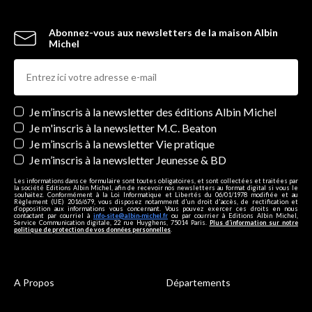
Abonnez-vous aux newsletters de la maison Albin
Michel
Newsletters
Je m’inscris à la newsletter des éditions Albin Michel
Je m'inscris à la newsletter M.C. Beaton
Je m’inscris à la newsletter Vie pratique
Je m’inscris à la newsletter Jeunesse & BD
Les informations dans ce formulaire sont toutes obligatoires, et sont collectées et traitées par
la société Editions Albin Michel, afin de recevoir nos newsletters au format digital si vous le
souhaitez. Conformément à la Loi Informatique et Libertés du 06/01/1978 modifiée et au
Règlement (UE) 2016/679, vous disposez notamment d'un droit d'accès, de rectification et
d’opposition aux informations vous concernant. Vous pouvez exercer ces droits en nous
contactant par courriel à
info-site@albin-michel.fr
ou par courrier à Editions Albin Michel,
Service Communication digitale, 22 rue Huyghens, 75014 Paris.
Plus d’information sur notre
politique de protection de vos données personnelles
.
A Propos
Départements