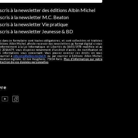
ers
nscris à la newsletter des éditions Albin Michel
nscris à la newsletter M.C. Beaton
scris à la newsletter Vie pratique
nscris à la newsletter Jeunesse & BD
s dans ce formulaire sont toutes obligatoires, et sont collectées et traitées
ditions Albin Michel, afin de recevoir nos newsletters au format digital si vous
onformément à la Loi Informatique et Libertés du 06/01/1978 modifiée et au
 2016/679, vous disposez notamment d'un droit d'accès, de rectification et
ux informations vous concernant. Vous pouvez exercer ces droits en nous
courriel à
info-site@albin-michel.fr
ou par courrier à Editions Albin Michel,
cation digitale, 22 rue Huyghens, 75014 Paris.
Plus d’information sur notre
otection de vos données personnelles
.
vre
s réglementations. Personnalisez vos préférences pour contrôler