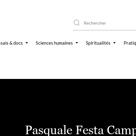
sais & docs
Sciences humaines
Spiritualités
Prati
Pasquale Festa Camp