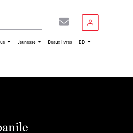
que
Jeunesse
Beaux livres
BD
anile