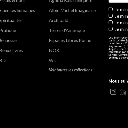
Essais & docs
Agatha Raisin enquête
Newslett
Je m’i
Sciences humaines
Albin Michel Imaginaire
Je m'i
Spiritualités
Archibald
Je m’in
Je m’i
Pratique
Terres d'Amérique
Les information
Jeunesse
Espaces Libres Poche
par la société E
le souhaitez. C
Règlement (UE)
Beaux livres
NOX
d’opposition a
contactant par 
Service Communi
politique de pr
BD
Wiz
Voir toutes les collections
Nous sui
s Options
ètres de confidentialité, en garantissant la conformité avec le