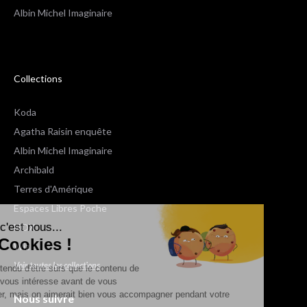
Albin Michel Imaginaire
Collections
Koda
Agatha Raisin enquête
Albin Michel Imaginaire
Archibald
Terres d'Amérique
Espaces Libres Poche
Salut c'est nous...
NOX
les Cookies !
Wiz
Voir toutes les collections
On a attendu d'être sûrs que le contenu de
ce site vous intéresse avant de vous
déranger, mais on aimerait bien vous accompagner pendant votre
Nous suivre