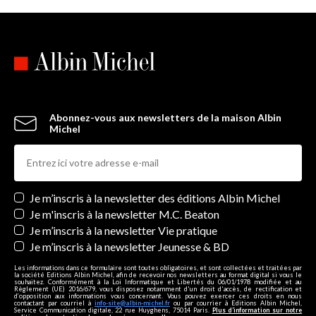
Abonnez-vous aux newsletters de la maison Albin
Michel
Newsletters
Je m’inscris à la newsletter des éditions Albin Michel
Je m'inscris à la newsletter M.C. Beaton
Je m’inscris à la newsletter Vie pratique
Je m’inscris à la newsletter Jeunesse & BD
Les informations dans ce formulaire sont toutes obligatoires, et sont collectées et traitées par
la société Editions Albin Michel, afin de recevoir nos newsletters au format digital si vous le
souhaitez. Conformément à la Loi Informatique et Libertés du 06/01/1978 modifiée et au
Règlement (UE) 2016/679, vous disposez notamment d'un droit d'accès, de rectification et
d’opposition aux informations vous concernant. Vous pouvez exercer ces droits en nous
contactant par courriel à
info-site@albin-michel.fr
ou par courrier à Editions Albin Michel,
Service Communication digitale, 22 rue Huyghens, 75014 Paris.
Plus d’information sur notre