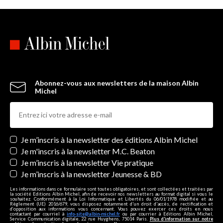
Abonnez-vous aux newsletters de la maison Albin
Michel
Newsletters
Je m’inscris à la newsletter des éditions Albin Michel
Je m'inscris à la newsletter M.C. Beaton
Je m’inscris à la newsletter Vie pratique
Je m’inscris à la newsletter Jeunesse & BD
Les informations dans ce formulaire sont toutes obligatoires, et sont collectées et traitées par
la société Editions Albin Michel, afin de recevoir nos newsletters au format digital si vous le
souhaitez. Conformément à la Loi Informatique et Libertés du 06/01/1978 modifiée et au
Règlement (UE) 2016/679, vous disposez notamment d'un droit d'accès, de rectification et
d’opposition aux informations vous concernant. Vous pouvez exercer ces droits en nous
contactant par courriel à
info-site@albin-michel.fr
ou par courrier à Editions Albin Michel,
Service Communication digitale, 22 rue Huyghens, 75014 Paris.
Plus d’information sur notre