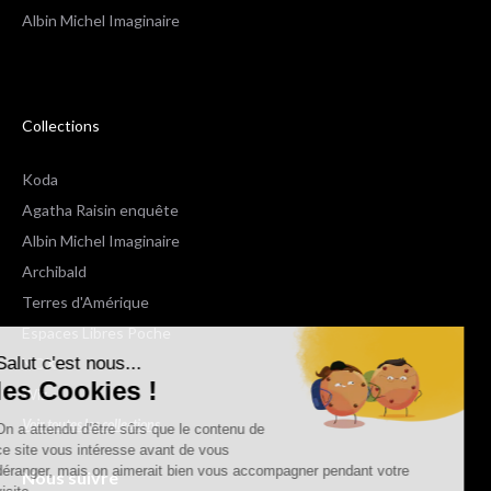
Albin Michel Imaginaire
Collections
Koda
Agatha Raisin enquête
Albin Michel Imaginaire
Archibald
Terres d'Amérique
Espaces Libres Poche
Salut c'est nous...
NOX
les Cookies !
Wiz
Voir toutes les collections
On a attendu d'être sûrs que le contenu de
ce site vous intéresse avant de vous
déranger, mais on aimerait bien vous accompagner pendant votre
Nous suivre