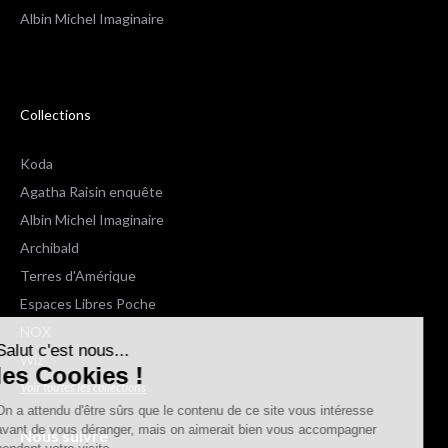
Albin Michel Imaginaire
Collections
Koda
Agatha Raisin enquête
Albin Michel Imaginaire
Archibald
Terres d'Amérique
Espaces Libres Poche
Salut c'est nous...
NOX
les Cookies !
Wiz
Voir toutes les collections
On a attendu d'être sûrs que le contenu de
ce site vous intéresse avant de vous
déranger, mais on aimerait bien vous accompagner pendant votre
Nous suivre