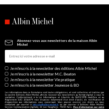
Abonnez-vous aux newsletters de la maison Albin
Michel
Newsletters
Je m’inscris à la newsletter des éditions Albin Michel
Je m'inscris à la newsletter M.C. Beaton
Je m’inscris à la newsletter Vie pratique
Je m’inscris à la newsletter Jeunesse & BD
Les informations dans ce formulaire sont toutes obligatoires, et sont collectées et traitées par
la société Editions Albin Michel, afin de recevoir nos newsletters au format digital si vous le
souhaitez. Conformément à la Loi Informatique et Libertés du 06/01/1978 modifiée et au
Règlement (UE) 2016/679, vous disposez notamment d'un droit d'accès, de rectification et
d’opposition aux informations vous concernant. Vous pouvez exercer ces droits en nous
contactant par courriel à
info-site@albin-michel.fr
ou par courrier à Editions Albin Michel,
Service Communication digitale, 22 rue Huyghens, 75014 Paris.
Plus d’information sur notre