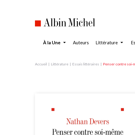
Aller
au
contenu
principal
À la Une
Auteurs
Littérature
Es
Accueil
Littérature
Essais littéraires
Penser contre soi