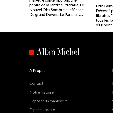
pépite de la rentrée littéraire. Le
Prix J'aime
Nouvel Obs Sombre et efficace.
Décerné p
Du grand Devers. Le Parisien......
libraires "
tous les f
d’Urbex." P
A Propos
Contact
Notre histoire
Déposer un manuscrit
Espace libraire