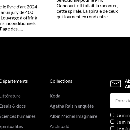
Goncourt « Il fallait la raconter,
 le livre d'art 2024 -
cette spirale. La spirale de ceux
ar un jury de 400
qui tournent en rond entre......
 L’ouvrage à offrir à
ans inconditionnels
age des......
Départements
Collections
Ab
Al
Littérature
Koda
Essais & docs
Agatha Raisin enquête
Newslett
Je m’i
Sciences humaines
Albin Michel Imaginaire
Je m'i
Spiritualités
Archibald
Je m’in