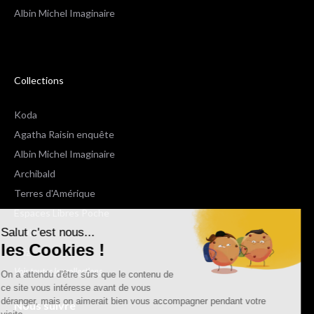
Albin Michel Imaginaire
Collections
Koda
Agatha Raisin enquête
Albin Michel Imaginaire
Archibald
Terres d'Amérique
Espaces Libres Poche
Salut c'est nous...
NOX
les Cookies !
Wiz
Voir toutes les collections
On a attendu d'être sûrs que le contenu de
ce site vous intéresse avant de vous
déranger, mais on aimerait bien vous accompagner pendant votre
Nous suivre