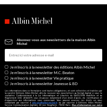
Abonnez-vous aux newsletters de la maison Albin
Michel
Newsletters
Je m’inscris à la newsletter des éditions Albin Michel
Je m'inscris à la newsletter M.C. Beaton
Je m’inscris à la newsletter Vie pratique
Je m’inscris à la newsletter Jeunesse & BD
Les informations dans ce formulaire sont toutes obligatoires, et sont collectées et traitées par
la société Editions Albin Michel, afin de recevoir nos newsletters au format digital si vous le
souhaitez. Conformément à la Loi Informatique et Libertés du 06/01/1978 modifiée et au
Règlement (UE) 2016/679, vous disposez notamment d'un droit d'accès, de rectification et
d’opposition aux informations vous concernant. Vous pouvez exercer ces droits en nous
contactant par courriel à
info-site@albin-michel.fr
ou par courrier à Editions Albin Michel,
Service Communication digitale, 22 rue Huyghens, 75014 Paris.
Plus d’information sur notre