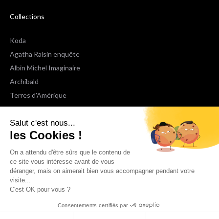
Collections
Koda
Agatha Raisin enquête
Albin Michel Imaginaire
Archibald
Terres d'Amérique
Espaces Libres Poche
Salut c'est nous...
NOX
les Cookies !
Wiz
Voir toutes les collections
On a attendu d'être sûrs que le contenu de
ce site vous intéresse avant de vous
déranger, mais on aimerait bien vous accompagner pendant votre
Nous suivre
visite...
C'est OK pour vous ?
Consentements certifiés par