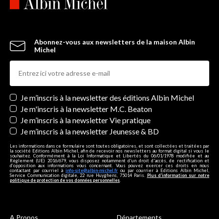
Abonnez-vous aux newsletters de la maison Albin
Michel
Newsletters
Je m’inscris à la newsletter des éditions Albin Michel
Je m'inscris à la newsletter M.C. Beaton
Je m’inscris à la newsletter Vie pratique
Je m’inscris à la newsletter Jeunesse & BD
Les informations dans ce formulaire sont toutes obligatoires, et sont collectées et traitées par
la société Editions Albin Michel, afin de recevoir nos newsletters au format digital si vous le
souhaitez. Conformément à la Loi Informatique et Libertés du 06/01/1978 modifiée et au
Règlement (UE) 2016/679, vous disposez notamment d'un droit d'accès, de rectification et
d’opposition aux informations vous concernant. Vous pouvez exercer ces droits en nous
contactant par courriel à
info-site@albin-michel.fr
ou par courrier à Editions Albin Michel,
Service Communication digitale, 22 rue Huyghens, 75014 Paris.
Plus d’information sur notre
politique de protection de vos données personnelles
.
A Propos
Départements