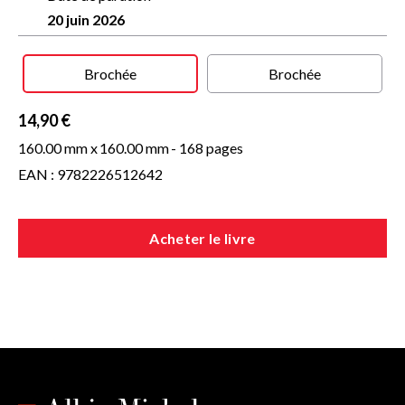
allé au chevet du mourant et lui a fait une piqûre de mort
20 juin 2026
fine.
Brochée
Brochée
14,90 €
160.00 mm x
160.00 mm
- 168 pages
EAN : 9782226512642
Acheter le livre