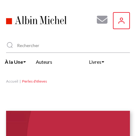
Aller
au
contenu
principal
À la Une
Auteurs
Livres
Accueil
Perles d'éleves