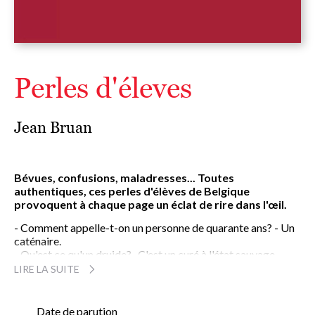
Perles d'éleves
Jean Bruan
Bévues, confusions, maladresses... Toutes
authentiques, ces perles d'élèves de Belgique
provoquent à chaque page un éclat de rire dans l'œil.
- Comment appelle-t-on un personne de quarante ans? - Un
caténaire.
- Qu'est ce qu'un druide?- C'est un curé à l'état sauvage.
- Donne le nom de cinq océans.- L'océan actif, le passif, le
LIRE LA SUITE
pacifique, l'allergique et le bronchique.
- Pourquoi Louis XIV était-il appelé le Roi Soleil ?- Parce
qu'il voulait qu'on ne regarde jamais la lune. Le médecin est
Date de parution