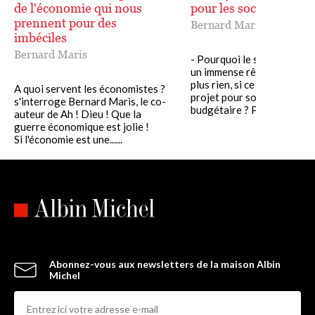
de l'économie qui nous
pour les socialistes
prennent pour des
Bernard Maris
imbéciles
Bernard Maris
- Pourquoi le socialisme, qu
un immense rêve, ne repré
plus rien, si ce n’est un vag
A quoi servent les économistes ?
projet pour sortir du défici
s'interroge Bernard Maris, le co-
budgétaire ? Pourquoi,......
auteur de Ah ! Dieu ! Que la
guerre économique est jolie !
Si l'économie est une......
Abonnez-vous aux newsletters de la maison Albin
Michel