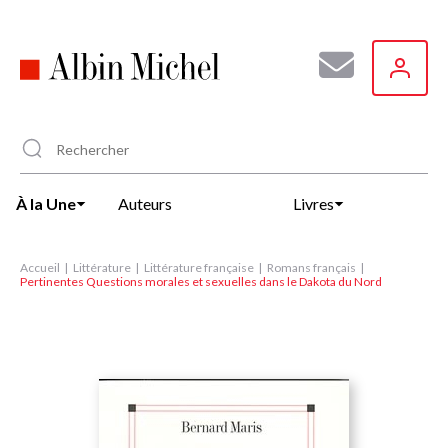
Aller
au
contenu
principal
À la Une
Auteurs
Livres
Accueil
Littérature
Littérature française
Romans français
Pertinentes Questions morales et sexuelles dans le Dakota du Nord