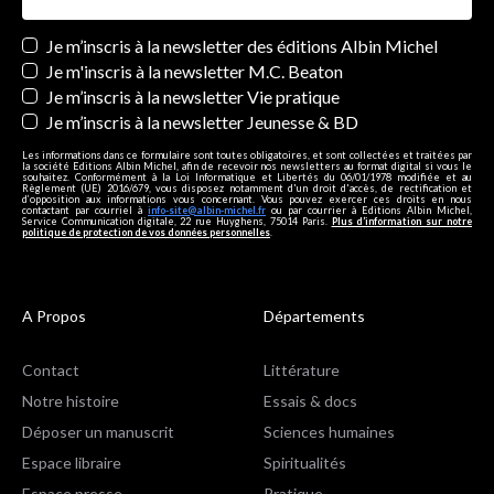
Newsletters
Je m’inscris à la newsletter des éditions Albin Michel
Je m'inscris à la newsletter M.C. Beaton
Je m’inscris à la newsletter Vie pratique
Je m’inscris à la newsletter Jeunesse & BD
Les informations dans ce formulaire sont toutes obligatoires, et sont collectées et traitées par
la société Editions Albin Michel, afin de recevoir nos newsletters au format digital si vous le
souhaitez. Conformément à la Loi Informatique et Libertés du 06/01/1978 modifiée et au
Règlement (UE) 2016/679, vous disposez notamment d'un droit d'accès, de rectification et
d’opposition aux informations vous concernant. Vous pouvez exercer ces droits en nous
contactant par courriel à
info-site@albin-michel.fr
ou par courrier à Editions Albin Michel,
Service Communication digitale, 22 rue Huyghens, 75014 Paris.
Plus d’information sur notre
politique de protection de vos données personnelles
.
A Propos
Départements
Contact
Littérature
Notre histoire
Essais & docs
Déposer un manuscrit
Sciences humaines
Espace libraire
Spiritualités
Espace presse
Pratique